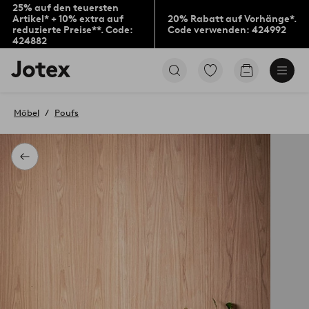
25% auf den teuersten
Artikel* + 10% extra auf
20% Rabatt auf Vorhänge*.
reduzierte Preise**. Code:
Code verwenden: 424992
424882
Jotex-
Zu
Zum
Logo
den
Warenkorb
–
als
zur
Favoriten
Möbel
Poufs
Startseite
markierten
wechseln
Produkten
gehen
Zurück