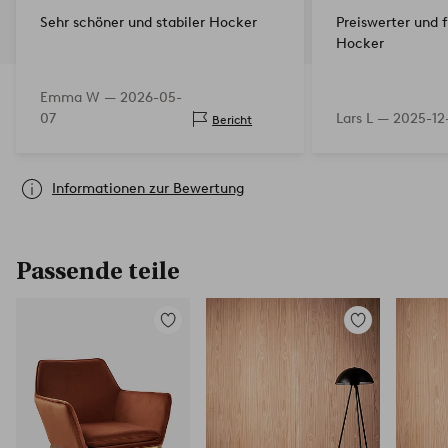
Sehr schöner und stabiler Hocker
Preiswerter und 
Hocker
Emma W —
2026-05-
07
Lars L —
2025-12
Bericht
Informationen zur Bewertung
Passende teile
Zu
Zu
Favoriten
Favoriten
hinzufügen
hinzufügen