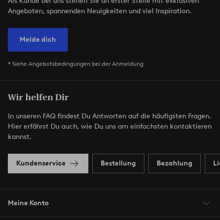
Als Kunde bei uns stehen Sie an erster Stelle mit exklusiven
Angeboten, spannenden Neuigkeiten und viel Inspiration.
Melde dich
* Siehe Angebotsbedingungen bei der Anmeldung
Wir helfen Dir
In unseren FAQ findest Du Antworten auf die häufigsten Fragen.
Hier erfährst Du auch, wie Du uns am einfachsten kontaktieren
kannst.
Kundenservice
Bestellung
Bezahlung
L
Meine Konto