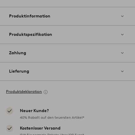
Zu
Favoriten
hinzufüg
Produktinformation
Produktspezifikation
Zahlung
Lieferung
Produktdeklaration
Neuer Kunde?
40% Rabatt auf den teuersten Artikel*
Kostenloser Versand
Gilt für normale Pakete über 129 Euro*