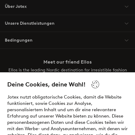
Über Jotex
Unsere Dienstleistungen
Bedingungen
Meet our friend Ellos
Ellos is the leading Nordic destination for irresistible fashion
and beauty. Discover a vast, modern selection of items and
the latest trends, curated to make finding your next look
Deine Cookies, deine Wahl!
effortless. It’s all here.
Jotex nutzt obligatorische Cookies, damit die Website
Visit Ellos
funktioniert, sowie Cookies zur Analyse,
personalisiertem Inhalt und um dir eine relevantere
Erfahrung auf unserer Website bieten zu können. Diese
personenbezogenen Daten und diese Cookies teilen wir
mit den Werbe- und Analyseunternehmen, mit denen wir
Sichere Zahlungen - Jetzt bezahlen oder aufteilen