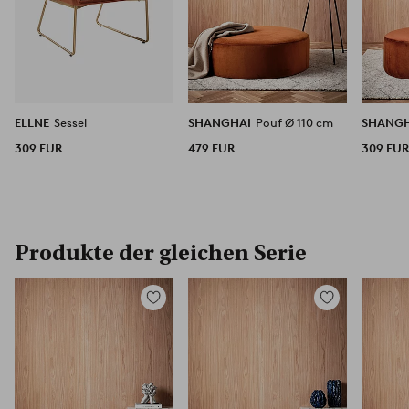
ELLNE
Sessel
SHANGHAI
Pouf Ø 110 cm
SHANG
309 EUR
479 EUR
309 EU
Produkte der gleichen Serie
Zu
Zu
Favoriten
Favoriten
hinzufügen
hinzufügen