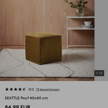
1
/
5
82
75 bewertungen
SEATTLE Pouf 40x40 cm
84,99 EUR