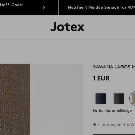
ise**. Code:
Neu hier? Melden Sie sich für 40
Jotex-
Logo
–
zur
Startseite
wechseln
SAWANA LAGOS M
1 EUR
Farbe: Karamellbeige
Vorrätig
Lieferung in 4-6 