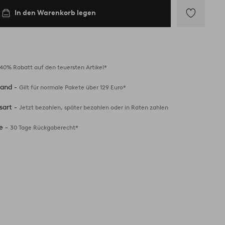
In den Warenkorb legen
Zu
Favoriten
hinzufügen
40% Rabatt auf den teuersten Artikel*
sand -
Gilt für normale Pakete über 129 Euro*
sart -
Jetzt bezahlen, später bezahlen oder in Raten zahlen
e -
30 Tage Rückgaberecht*