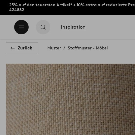
25% auf den teuersten Artikel* + 10% extra auf reduzierte Pre
424882
Inspiration
Zurück
Muster
Stoffmuster - Möbel