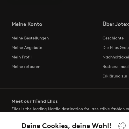
Meine Konto
Über Jotex
Meine Bestellungen
Geschichte
Meine Angebote
Die Ellos Grou
Mein Profil
Nachhaltigkei
Meine retouren
Business inqui
Erklärung zur 
Meet our friend Ellos
Ellos is the leading Nordic destination for irresistible fashion
selection of items and the latest trends, curated to make findin
Deine Cookies, deine Wahl!