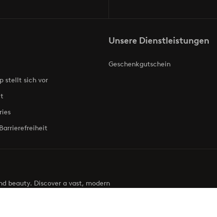
Unsere Dienstleistungen
Geschenkgutschein
p stellt sich vor
t
ries
Barrierefreiheit
 and beauty. Discover a vast, modern
g your next look effortless. It’s all here.
Visit Ellos