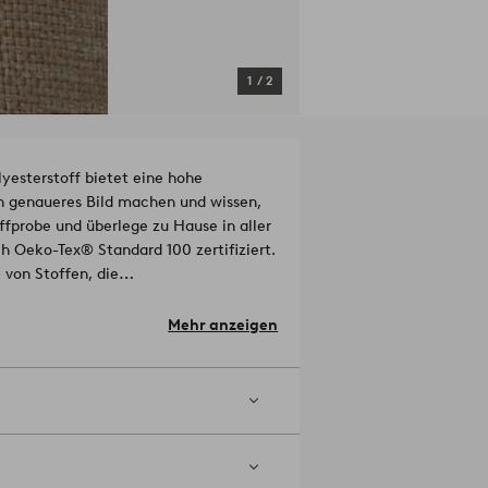
1
/
2
sterstoff bietet eine hohe
ein genaueres Bild machen und wissen,
ffprobe und überlege zu Hause in aller
ch Oeko-Tex® Standard 100 zertifiziert.
i von Stoffen, die
.
15 127097 TESTEX
Material: 100%
Mehr anzeigen