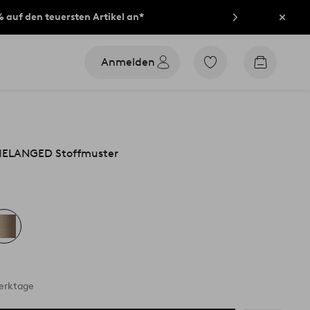
% auf den teuersten Artikel an*
Schli
Anmelden
Zu
Zum
den
Warenko
als
Favoriten
markierten
Produkten
gehen
ELANGED Stoffmuster
Werktage