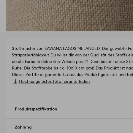
Stoffmuster von SAWANA LAGOS MELANGED. Der gewebte Polye
Strapazierfähigkeit.
Du willst dir von der Qualität des Stoffs 
ob die Farbe in deine vier Wände passt? Dann bestell diese Sto
Ruhe. Die Stoffprobe ist ca. 10x10 cm groß.
Das Produkt ist na
Dieses Zertifikat garantiert, dass das Produkt getestet und fre
gesundheitsschädigend oder umweltbelastend sein können, ist
Hochaufgelöstes Foto herunterladen
Lizenznummer und prüfendes Institut: Aquinos OEKO-Tex SH0
Polyester.
Grammgewicht: 245 g/m².
Abriebfestigkeit: 90000 martindale.
Produktspezifikation
Lichtechtheit: 4/5.
Pilling: 4-5/5.
Artikelnummer: 2048197-03-0
Zahlung