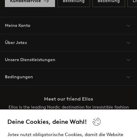
Kundenservice
Bestellung
Bezahlung
L
Meine Konto
Über Jotex
Unsere Dienstleistungen
Bedingungen
Meet our friend Ellos
Ellos is the leading Nordic destination for irresistible fashion
and beauty. Discover a vast, modern selection of items and
the latest trends, curated to make finding your next look
Deine Cookies, deine Wahl!
effortless. It’s all here.
Jotex nutzt obligatorische Cookies, damit die Website
Visit Ellos