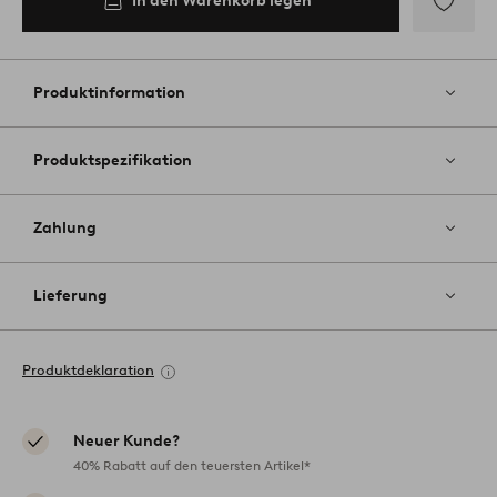
In den Warenkorb legen
Zu
Favoriten
hinzufüg
Produktinformation
Produktspezifikation
Zahlung
Lieferung
Produktdeklaration
Neuer Kunde?
40% Rabatt auf den teuersten Artikel*