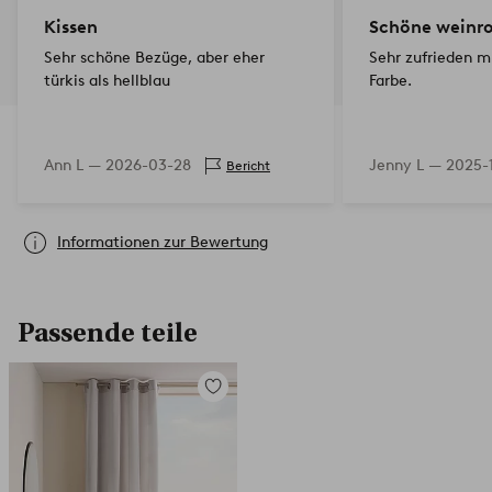
Kissen
Schöne weinro
Sehr schöne Bezüge, aber eher
Sehr zufrieden m
türkis als hellblau
Farbe.
Ann L —
2026-03-28
Jenny L —
2025-1
Bericht
Informationen zur Bewertung
Passende teile
Zu
Favoriten
hinzufügen