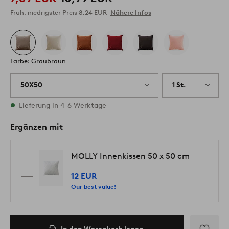
Früh. niedrigster Preis
8,24 EUR
Nähere Infos
Farbe: Graubraun
50X50
1 St.
Vorrätig
Lieferung in 4-6 Werktage
Ergänzen mit
MOLLY Innenkissen 50 x 50 cm
12 EUR
Our best value!