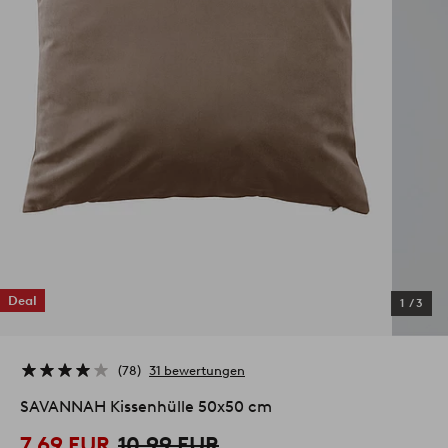
Deal
1
/
3
78
31 bewertungen
SAVANNAH Kissenhülle 50x50 cm
7,69 EUR
10,99 EUR