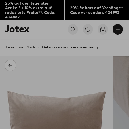
25% auf den teuersten
Artikel* + 10% extra auf
20% Rabatt auf Vorhänge*.
reduzierte Preise**. Code:
Code verwenden: 424992
424882
Jotex-
Zu
Zum
Logo
den
Warenkorb
–
als
zur
Favoriten
Kissen und Plaids
Dekokissen und zierkissenbezug
Startseite
markierten
wechseln
Produkten
gehen
Zurück