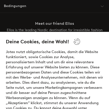
Bedingungen
Meet our friend Ellos
Ellos is the leading Nordic destination for irresistible fashion
and beauty. Discover a vast, modern selection of items and
the latest trends, curated to make finding your next look
Deine Cookies, deine Wahl!
effortless. It’s all here.
Jotex nutzt obligatorische Cookies, damit die Website
Visit Ellos
funktioniert, sowie Cookies zur Analyse,
personalisiertem Inhalt und um dir eine relevantere
Erfahrung auf unserer Website bieten zu können. Diese
personenbezogenen Daten und diese Cookies teilen wir
mit den Werbe- und Analyseunternehmen, mit denen wir
Sichere Zahlungen - Jetzt bezahlen oder aufteilen
arbeiten. Dies dient dazu, zu analysieren, wie du die
Seite nutzt, um unsere Marketingkampagnen verbessern
Möchtest du mehr über
unsere
und dir besser auf deine Person zugeschnittene
Zahlungsmöglichkeiten
erfahren?
Werbeanzeigen anzeigen zu können. Wenn du auf
„Akzeptieren“ klickst, stimmst du unserer Anwendung
von Cookies zu. Du kannst deine Auswahl unter