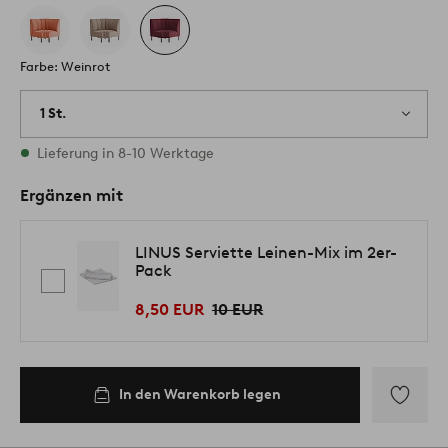
Farbe: Weinrot
1 St.
Vorrätig
Lieferung in 8-10 Werktage
Ergänzen mit
LINUS Serviette Leinen-Mix im 2er-
Pack
8,50 EUR
10 EUR
In den Warenkorb legen
Zu