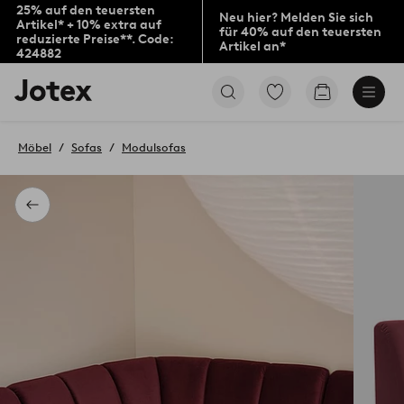
25% auf den teuersten
Neu hier? Melden Sie sich
Artikel* + 10% extra auf
für 40% auf den teuersten
reduzierte Preise**. Code:
Artikel an*
424882
Jotex-
Zu
Zum
Logo
den
Warenkorb
–
als
zur
Favoriten
Möbel
Sofas
Modulsofas
Startseite
markierten
wechseln
Produkten
gehen
Zurück