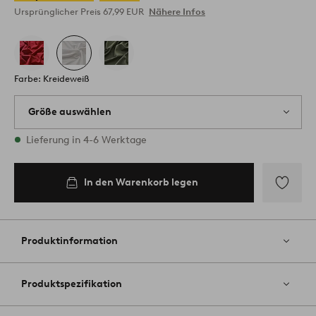
Ursprünglicher Preis
67,99 EUR
Nähere Infos
Farbe: Kreideweiß
Größe auswählen
1 Größen vorrätig
Lieferung in 4-6 Werktage
In den Warenkorb legen
Zu
Favoriten
hinzufüg
Produktinformation
Produktspezifikation