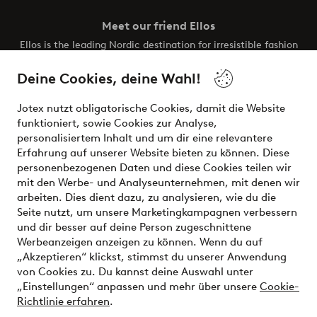
Meet our friend Ellos
Ellos is the leading Nordic destination for irresistible fashion
and beauty. Discover a vast, modern selection of items and
the latest trends, curated to make finding your next look
Deine Cookies, deine Wahl!
effortless. It’s all here.
Jotex nutzt obligatorische Cookies, damit die Website
Visit Ellos
funktioniert, sowie Cookies zur Analyse,
personalisiertem Inhalt und um dir eine relevantere
Erfahrung auf unserer Website bieten zu können. Diese
personenbezogenen Daten und diese Cookies teilen wir
mit den Werbe- und Analyseunternehmen, mit denen wir
Sichere Zahlungen - Jetzt bezahlen oder aufteilen
arbeiten. Dies dient dazu, zu analysieren, wie du die
Seite nutzt, um unsere Marketingkampagnen verbessern
Möchtest du mehr über
unsere
und dir besser auf deine Person zugeschnittene
Zahlungsmöglichkeiten
erfahren?
Werbeanzeigen anzeigen zu können. Wenn du auf
„Akzeptieren“ klickst, stimmst du unserer Anwendung
von Cookies zu. Du kannst deine Auswahl unter
„Einstellungen“ anpassen und mehr über unsere
Cookie-
Richtlinie erfahren
.