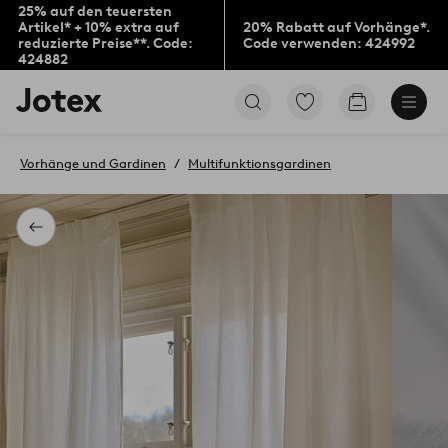
25% auf den teuersten
Artikel* + 10% extra auf
20% Rabatt auf Vorhänge*.
reduzierte Preise**. Code:
Code verwenden: 424992
424882
Jotex-
Zu
Zum
Logo
den
Warenkorb
–
als
zur
Favoriten
Vorhänge und Gardinen
Multifunktionsgardinen
Startseite
markierten
wechseln
Produkten
gehen
Zurück