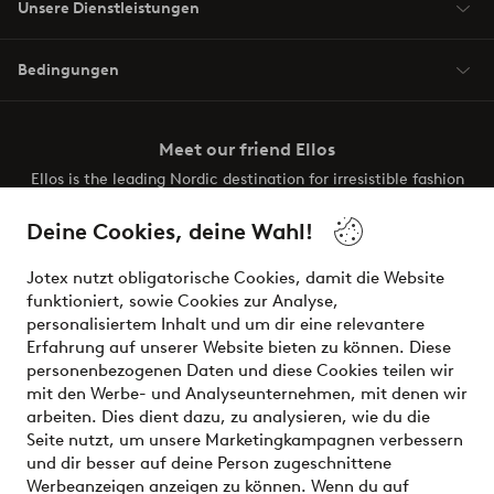
Unsere Dienstleistungen
Bedingungen
Meet our friend Ellos
Ellos is the leading Nordic destination for irresistible fashion
and beauty. Discover a vast, modern selection of items and
the latest trends, curated to make finding your next look
Deine Cookies, deine Wahl!
effortless. It’s all here.
Jotex nutzt obligatorische Cookies, damit die Website
Visit Ellos
funktioniert, sowie Cookies zur Analyse,
personalisiertem Inhalt und um dir eine relevantere
Erfahrung auf unserer Website bieten zu können. Diese
personenbezogenen Daten und diese Cookies teilen wir
mit den Werbe- und Analyseunternehmen, mit denen wir
Sichere Zahlungen - Jetzt bezahlen oder aufteilen
arbeiten. Dies dient dazu, zu analysieren, wie du die
Seite nutzt, um unsere Marketingkampagnen verbessern
Möchtest du mehr über
unsere
und dir besser auf deine Person zugeschnittene
Zahlungsmöglichkeiten
erfahren?
Werbeanzeigen anzeigen zu können. Wenn du auf