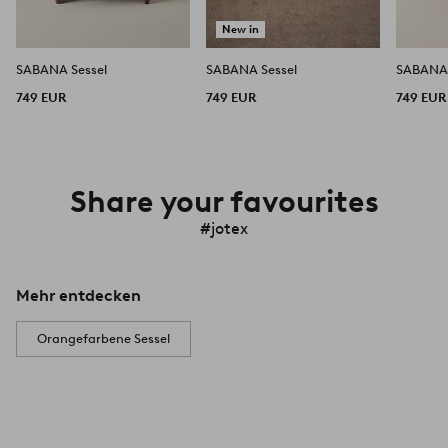
New in
SABANA Sessel
SABANA Sessel
SABANA 
749 EUR
749 EUR
749 EUR
Share your favourites
#jotex
Mehr entdecken
Orangefarbene Sessel