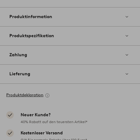
Zu
Favoriten
hinzufüg
Produktinformation
Produktspezifikation
Zahlung
Lieferung
Produktdeklaration
Neuer Kunde?
40% Rabatt auf den teuersten Artikel*
Kostenloser Versand
Gilt für normale Pakete über 129 Euro*