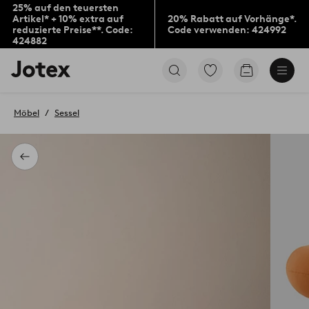
25% auf den teuersten
Artikel* + 10% extra auf
20% Rabatt auf Vorhänge*.
reduzierte Preise**. Code:
Code verwenden: 424992
424882
Jotex-
Zu
Zum
Logo
den
Warenkorb
–
als
zur
Favoriten
Möbel
Sessel
Startseite
markierten
wechseln
Produkten
gehen
Zurück