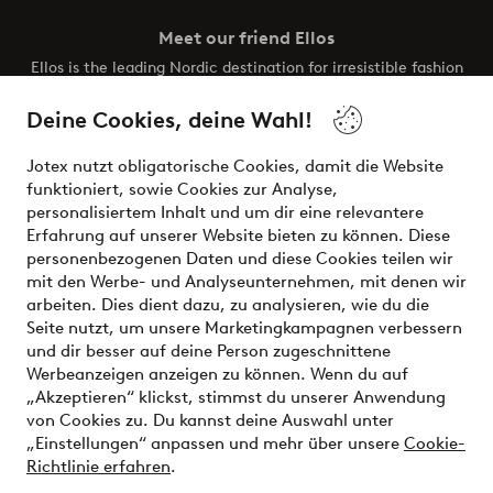
Meet our friend Ellos
Ellos is the leading Nordic destination for irresistible fashion
and beauty. Discover a vast, modern selection of items and
the latest trends, curated to make finding your next look
Deine Cookies, deine Wahl!
effortless. It’s all here.
Jotex nutzt obligatorische Cookies, damit die Website
Visit Ellos
funktioniert, sowie Cookies zur Analyse,
personalisiertem Inhalt und um dir eine relevantere
Erfahrung auf unserer Website bieten zu können. Diese
personenbezogenen Daten und diese Cookies teilen wir
mit den Werbe- und Analyseunternehmen, mit denen wir
Sichere Zahlungen - Jetzt bezahlen oder aufteilen
arbeiten. Dies dient dazu, zu analysieren, wie du die
Seite nutzt, um unsere Marketingkampagnen verbessern
Möchtest du mehr über
unsere
und dir besser auf deine Person zugeschnittene
Zahlungsmöglichkeiten
erfahren?
Werbeanzeigen anzeigen zu können. Wenn du auf
„Akzeptieren“ klickst, stimmst du unserer Anwendung
von Cookies zu. Du kannst deine Auswahl unter
„Einstellungen“ anpassen und mehr über unsere
Cookie-
Richtlinie erfahren
.