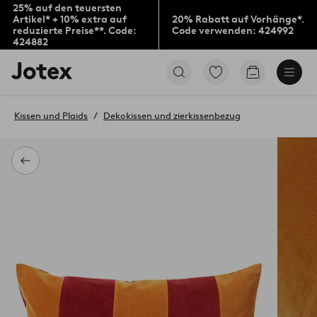
25% auf den teuersten
Artikel* + 10% extra auf
20% Rabatt auf Vorhänge*.
reduzierte Preise**. Code:
Code verwenden: 424992
424882
Jotex-
Zu
Zum
Logo
den
Warenkorb
–
als
zur
Favoriten
Kissen und Plaids
Dekokissen und zierkissenbezug
Startseite
markierten
wechseln
Produkten
gehen
Zurück