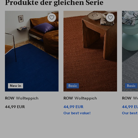
Produkte der gleichen Serie
Zu
Zu
Favoriten
Favoriten
hinzufügen
hinzufügen
New in
Basic
Basic
ROW
Wollteppich
ROW
Wollteppich
ROW
Wo
44,99 EUR
44,99 EUR
44,99 E
Our best value!
Our best