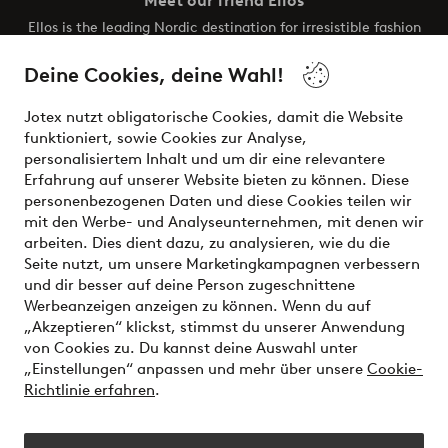
Meet our friend Ellos
Ellos is the leading Nordic destination for irresistible fashion
and beauty. Discover a vast, modern selection of items and
the latest trends, curated to make finding your next look
Deine Cookies, deine Wahl!
effortless. It’s all here.
Jotex nutzt obligatorische Cookies, damit die Website
Visit Ellos
funktioniert, sowie Cookies zur Analyse,
personalisiertem Inhalt und um dir eine relevantere
Erfahrung auf unserer Website bieten zu können. Diese
personenbezogenen Daten und diese Cookies teilen wir
mit den Werbe- und Analyseunternehmen, mit denen wir
Sichere Zahlungen - Jetzt bezahlen oder aufteilen
arbeiten. Dies dient dazu, zu analysieren, wie du die
Seite nutzt, um unsere Marketingkampagnen verbessern
Möchtest du mehr über
unsere
und dir besser auf deine Person zugeschnittene
Zahlungsmöglichkeiten
erfahren?
Werbeanzeigen anzeigen zu können. Wenn du auf
„Akzeptieren“ klickst, stimmst du unserer Anwendung
von Cookies zu. Du kannst deine Auswahl unter
„Einstellungen“ anpassen und mehr über unsere
Cookie-
Richtlinie erfahren
.
Deutschland - Land auswählen