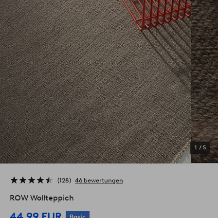
1
/
5
128
46 bewertungen
ROW Wollteppich
44,99 EUR
Basic