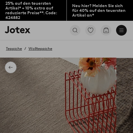
25% auf den teuersten
Neu hier? Melden Sie sich
Artikel* + 10% extra auf
für 40% auf den teuersten
reduzierte Preise**. Code:
Artikel an*
424882
Jotex-
Zu
Zum
Logo
den
Warenkorb
–
als
zur
Favoriten
Teppiche
Wollteppiche
Startseite
markierten
wechseln
Produkten
gehen
Zurück