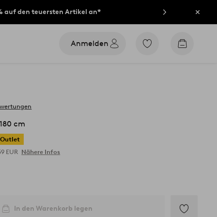
% auf den teuersten Artikel an*
Schli
Anmelden
Zu
Zum
den
Warenko
als
Favoriten
markierten
Produkten
gehen
ewertungen
 180 cm
Outlet
59 EUR
Nähere Infos
In den Warenkorb legen