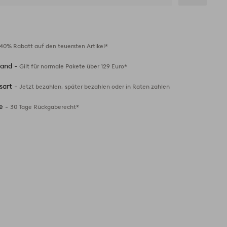
Zu
Favoriten
hinzufügen
40% Rabatt auf den teuersten Artikel*
sand -
Gilt für normale Pakete über 129 Euro*
sart -
Jetzt bezahlen, später bezahlen oder in Raten zahlen
e -
30 Tage Rückgaberecht*