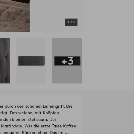
1
/
8
+3
er durch den schönen Leinengriff. Die
rtigt. Das weiche, mit Knöpfen
ufenden kleinen Stehsaum. Der
 Martindale. Wer die erste Tasse Kaffee
us bequeme Rückenlehne. Das frei