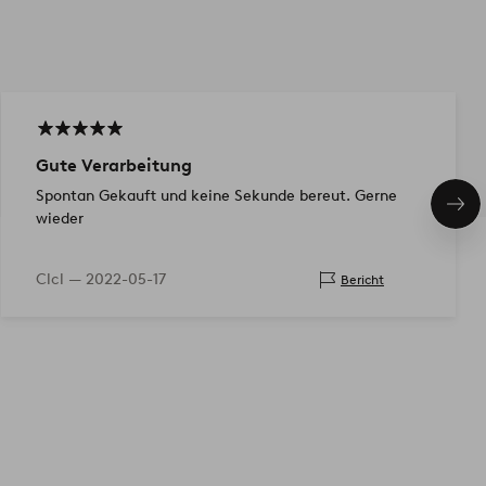
Gute Verarbeitung
Spontan Gekauft und keine Sekunde bereut. Gerne
Näc
wieder
Pro
Clcl —
2022-05-17
Bericht