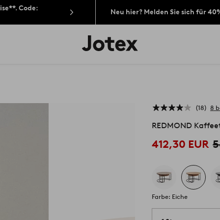
ise**. Code:
Neu hier? Melden Sie sich für 40
Jotex-
Logo
–
zur
Startseite
wechseln
18
8 
REDMOND Kaffeeti
412,30 EUR
5
Farbe: Eiche