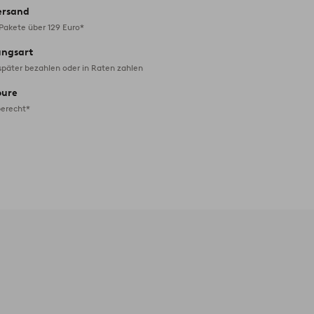
ersand
 Pakete über 129 Euro*
ungsart
später bezahlen oder in Raten zahlen
oure
erecht*