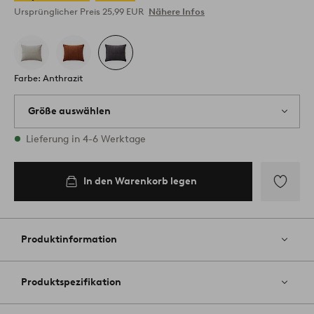
Ursprünglicher Preis
25,99 EUR
Nähere Infos
Farbe: Anthrazit
Größe auswählen
1 Größen vorrätig
Lieferung in 4-6 Werktage
50X90
In den Warenkorb legen
In den
Warenkorb
legen
Zu
Favoriten
hinzufüg
Produktinformation
Produktspezifikation