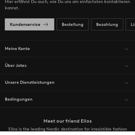
Hier erfährst Du auch, wie Du uns am einfachsten kontaktieren
kannst.
Kundenservice
Bestellung
Bezahlung
L
Meine Konto
Über Jotex
Unsere Dienstleistungen
Bedingungen
Meet our friend Ellos
Ellos is the leading Nordic destination for irresistible fashion