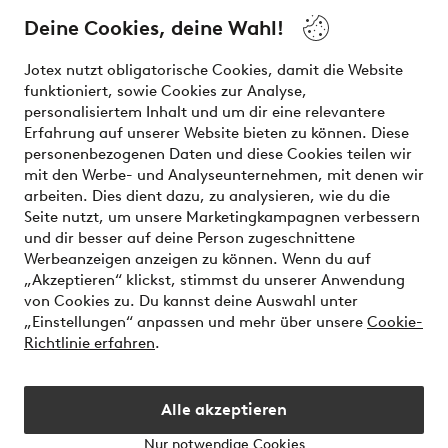
and beauty. Discover a vast, modern selection of items and
the latest trends, curated to make finding your next look
Deine Cookies, deine Wahl!
effortless. It’s all here.
Jotex nutzt obligatorische Cookies, damit die Website
Visit Ellos
funktioniert, sowie Cookies zur Analyse,
personalisiertem Inhalt und um dir eine relevantere
Erfahrung auf unserer Website bieten zu können. Diese
personenbezogenen Daten und diese Cookies teilen wir
mit den Werbe- und Analyseunternehmen, mit denen wir
Sichere Zahlungen - Jetzt bezahlen oder aufteilen
arbeiten. Dies dient dazu, zu analysieren, wie du die
Seite nutzt, um unsere Marketingkampagnen verbessern
Möchtest du mehr über
unsere
und dir besser auf deine Person zugeschnittene
Zahlungsmöglichkeiten
erfahren?
Werbeanzeigen anzeigen zu können. Wenn du auf
„Akzeptieren“ klickst, stimmst du unserer Anwendung
von Cookies zu. Du kannst deine Auswahl unter
„Einstellungen“ anpassen und mehr über unsere
Cookie-
Richtlinie erfahren
.
Deutschland - Land auswählen
Alle akzeptieren
Instagram
Facebook
Nur notwendige Cookies