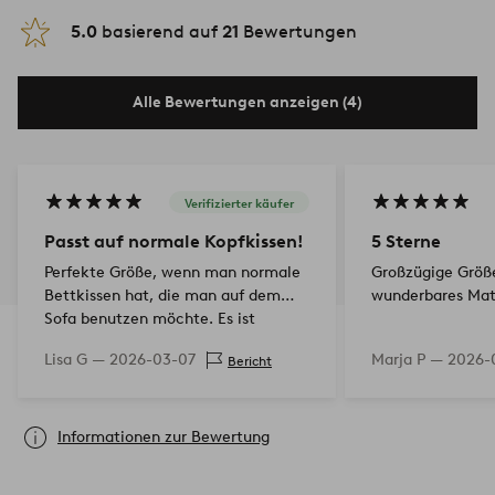
5.0
basierend auf
21
Bewertungen
Alle Bewertungen anzeigen (4)
Verifizierter käufer
Passt auf normale Kopfkissen!
5 Sterne
Perfekte Größe, wenn man normale
Großzügige Größe
Bettkissen hat, die man auf dem
wunderbares Mate
Sofa benutzen möchte. Es ist
schwierig, diese Größe in etwas
Lisa G —
2026-03-07
Marja P —
2026-
Bericht
anderem als Kissenbezügen zu
finden. Entsprac…
Informationen zur Bewertung