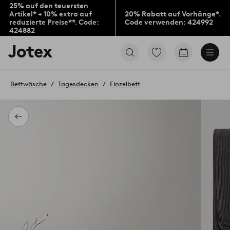
25% auf den teuersten
Artikel* + 10% extra auf
20% Rabatt auf Vorhänge*.
reduzierte Preise**. Code:
Code verwenden: 424992
424882
Jotex-
Zu
Zum
Logo
den
Warenkorb
–
als
zur
Favoriten
Bettwäsche
Tagesdecken
Einzelbett
Startseite
markierten
wechseln
Produkten
gehen
Zurück