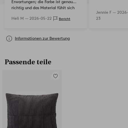
Erwartungen; die Farbe ist genau
richtig und das Material fühlt sich
Jennie F —
2026
angenehm an, die Größe passt für
Heli M —
2026-05-22
23
Bericht
ein 160 cm breites Doppelbett. Der
einzige kleine Minuspu…
Informationen zur Bewertung
Passende teile
Zu
Favoriten
hinzufügen