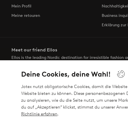
Mein Profil
Nachhaltigkei
Meine retouren
Business inqui
Erklärung zur 
Meet our friend Ellos
Ellos is the leading Nordic destination for irresistible fashion
selection of items and the latest trends, curated to make findin
Deine Cookies, deine Wahl!
Jotex nutzt obligatorische Cookies, damit die Website 
Website bieten zu können. Diese personenbezogenen D
zu analysieren, wie du die Seite nutzt, um unsere M
Sichere Zahlungen - Jetzt bezahlen oder auftei
du auf „Akzeptieren“ klickst, stimmst du unserer An
Möchtest du mehr über
unsere Zahlungsmöglichkeiten
erfahre
Richtlinie erfahren
.