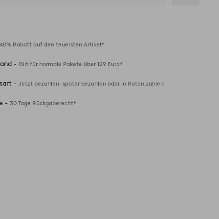
Zu
Favoriten
hinzufügen
40% Rabatt auf den teuersten Artikel*
sand -
Gilt für normale Pakete über 129 Euro*
sart -
Jetzt bezahlen, später bezahlen oder in Raten zahlen
e -
30 Tage Rückgaberecht*