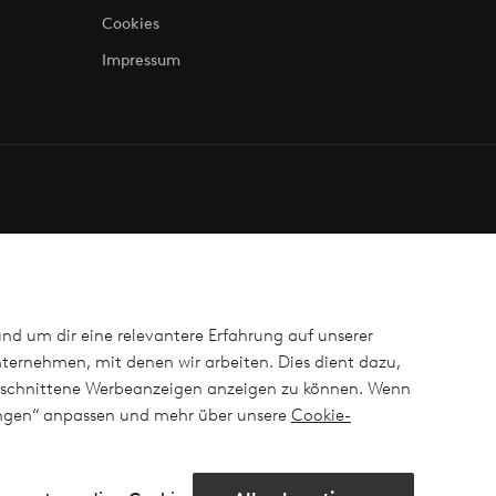
Cookies
Impressum
und um dir eine relevantere Erfahrung auf unserer
ternehmen, mit denen wir arbeiten. Dies dient dazu,
ugeschnittene Werbeanzeigen anzeigen zu können. Wenn
lungen“ anpassen und mehr über unsere
Cookie-