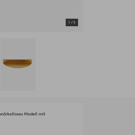
1
/
3
hnörkelloses Modell mit