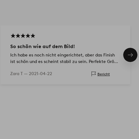
So schön wie auf dem Bild!
Ich habe es noch nicht eingerichtet, aber das Finish
Näc
ist schön und es scheint stabil zu sein. Perfekte Größe
Pro
unter dem Badspiegel für Duftkerzen/Krim...
Zara T —
2021-04-22
Bericht