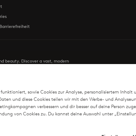
t
ries
Barrierefreiheit
 and beauty. Discover a vast, modern
g your next look effortless. It’s all here.
Visit Ellos
funktioniert, sowie Cookies zur Analyse, personalisiertem Inhalt 
aten und diese Cookies teilen wir mit den Werbe- und Analyseun
arketingkampagnen verbessern und dir besser auf deine Person z
len
wendung von Cookies zu. Du kannst deine Auswahl unter „Einstel
n?