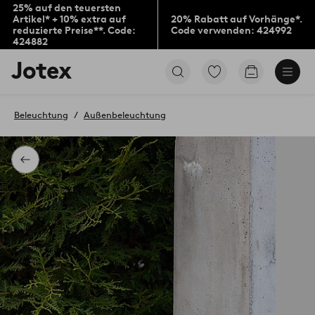
25% auf den teuersten
Artikel* + 10% extra auf
20% Rabatt auf Vorhänge*.
reduzierte Preise**. Code:
Code verwenden: 424992
424882
Jotex-
Zu
Zum
Logo
den
Warenkorb
–
als
zur
Favoriten
Beleuchtung
Außenbeleuchtung
Startseite
markierten
wechseln
Produkten
gehen
Zurück