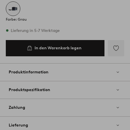
Farbe: Grau
Vorrätig
Lieferung in 5-7 Werktage
In den Warenkorb legen
In den
Warenkorb
legen
Zu
Favoriten
hinzufüg
Produktinformation
Produktspezifikation
Zahlung
Lieferung