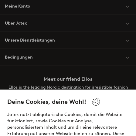
Meine Konto
Über Jotex
Unsere Dienstleistungen
Bedingungen
Meet our friend Ellos
Ellos is the leading Nordic destination for irresistible fashion
and beauty. Discover a vast, modern selection of items and
the latest trends, curated to make finding your next look
Deine Cookies, deine Wahl!
effortless. It’s all here.
Jotex nutzt obligatorische Cookies, damit die Website
Visit Ellos
funktioniert, sowie Cookies zur Analyse,
personalisiertem Inhalt und um dir eine relevantere
Erfahrung auf unserer Website bieten zu können. Diese