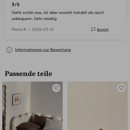
3/5
Sieht schön aus, ist aber sowohl instabil als auch
unbequem. Sehr niedrig
Maria K —
2026-03-12
Bericht
Informationen zur Bewertung
Passende teile
Zu
Zu
Favoriten
Favori
hinzufügen
hinzuf