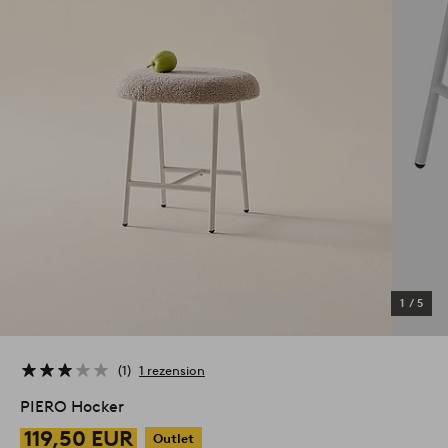
1
/
5
1
1 rezension
PIERO Hocker
119,50 EUR
Outlet