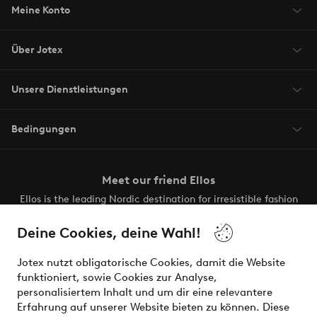
Meine Konto
Über Jotex
Unsere Dienstleistungen
Bedingungen
Meet our friend Ellos
Ellos is the leading Nordic destination for irresistible fashion
and beauty. Discover a vast, modern selection of items and
the latest trends, curated to make finding your next look
Deine Cookies, deine Wahl!
effortless. It’s all here.
Jotex nutzt obligatorische Cookies, damit die Website
Visit Ellos
funktioniert, sowie Cookies zur Analyse,
personalisiertem Inhalt und um dir eine relevantere
Erfahrung auf unserer Website bieten zu können. Diese