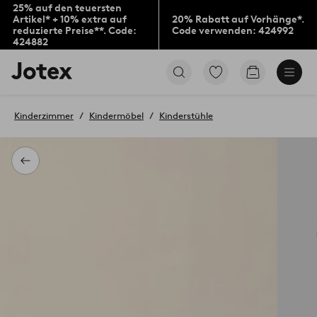
25% auf den teuersten
Artikel* + 10% extra auf
20% Rabatt auf Vorhänge*.
reduzierte Preise**. Code:
Code verwenden: 424992
424882
Jotex-
Zu
Zum
Logo
den
Warenkorb
–
als
zur
Favoriten
Kinderzimmer
Kindermöbel
Kinderstühle
Startseite
markierten
wechseln
Produkten
gehen
Zurück