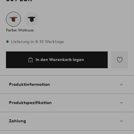
Farbe: Walnuss
Vorrätig
Lieferung in 8-10 Werktage
In den Warenkorb legen
In den
Warenkorb
legen
Zu
Favoriten
hinzufüg
Produktinformation
Produktspezifikation
Zahlung