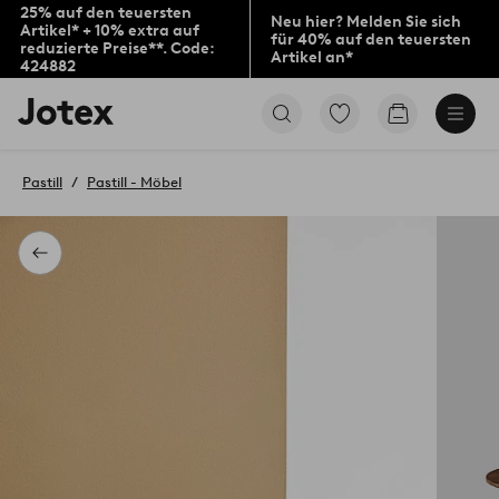
25% auf den teuersten
Neu hier? Melden Sie sich
Artikel* + 10% extra auf
für 40% auf den teuersten
reduzierte Preise**. Code:
Artikel an*
424882
Jotex-
Zu
Zum
Logo
den
Warenkorb
–
als
zur
Favoriten
Pastill
Pastill - Möbel
Startseite
markierten
wechseln
Produkten
gehen
Zurück