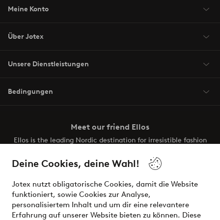
Meine Konto
Über Jotex
Unsere Dienstleistungen
Bedingungen
Meet our friend Ellos
Ellos is the leading Nordic destination for irresistible fashion
and beauty. Discover a vast, modern selection of items and
the latest trends, curated to make finding your next look
Deine Cookies, deine Wahl!
effortless. It’s all here.
Jotex nutzt obligatorische Cookies, damit die Website
Visit Ellos
funktioniert, sowie Cookies zur Analyse,
personalisiertem Inhalt und um dir eine relevantere
Erfahrung auf unserer Website bieten zu können. Diese