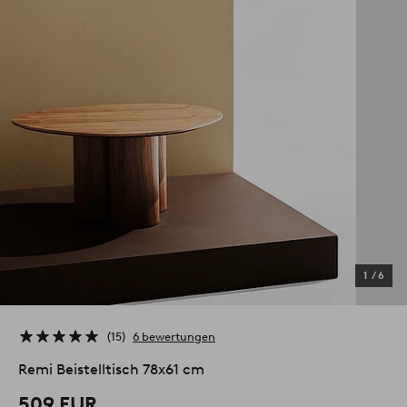
1
/
6
15
6 bewertungen
Remi Beistelltisch 78x61 cm
509 EUR