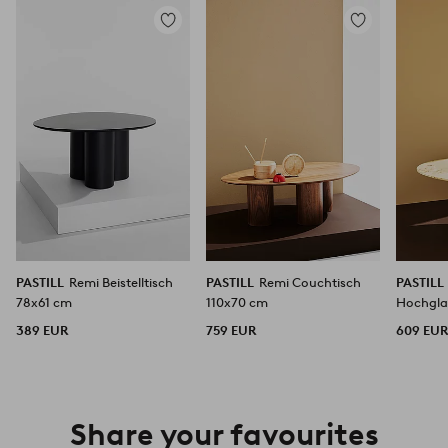
Zu
Zu
Favoriten
Favoriten
hinzufügen
hinzufügen
PASTILL
Remi Beistelltisch
PASTILL
Remi Couchtisch
PASTILL
78x61 cm
110x70 cm
Hochgla
78x61 c
389 EUR
759 EUR
609 EU
Share your favourites