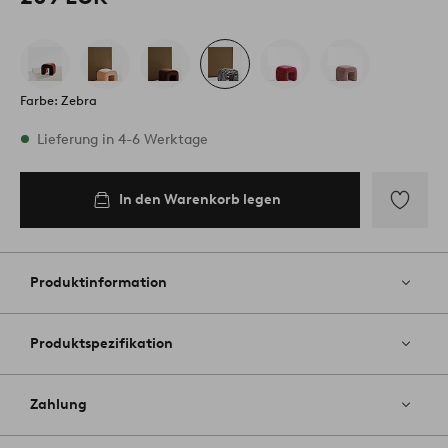
Farbe: Zebra
Vorrätig
Lieferung in 4-6 Werktage
In den Warenkorb legen
In den
Warenkorb
legen
Zu
Favoriten
hinzufüg
Produktinformation
Produktspezifikation
Zahlung