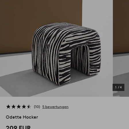
1
/
4
10
5 bewertungen
Odette Hocker
209 EUR