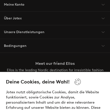
Meine Konto
Über Jotex
Unsere Dienstleistungen
Bedingungen
Meet our friend Ellos
Ellos is the leading Nordic destination for irresistible fashion
and beauty. Discover a vast, modern selection of items and
the latest trends, curated to make finding your next look
Deine Cookies, deine Wahl!
effortless. It’s all here.
Jotex nutzt obligatorische Cookies, damit die Website
Visit Ellos
funktioniert, sowie Cookies zur Analyse,
personalisiertem Inhalt und um dir eine relevantere
Erfahrung auf unserer Website bieten zu können. Diese