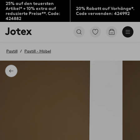
25% auf den teuersten
Artikel* + 10% extra auf
20% Rabatt auf Vorhänge*.
reduzierte Preise**. Code:
Code verwenden: 424992
424882
Jotex-
Zu
Zum
Logo
den
Warenkorb
–
als
zur
Favoriten
Pastill
Pastill - Möbel
Startseite
markierten
wechseln
Produkten
gehen
Zurück