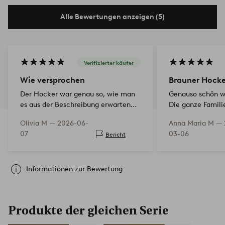
Alle Bewertungen anzeigen (5)
Verifizierter käufer
Wie versprochen
Brauner Hocke
Der Hocker war genau so, wie man
Genauso schön wi
es aus der Beschreibung erwarten
Die ganze Famili
konnte, er erfüllt bei uns
die Sofagruppe g
Olivia M —
2026-06-
Anna Maria M —
hervorragend die Funktion einer
Verspieltheit hin
07
03-06
Bericht
Eingangsbank.
Informationen zur Bewertung
Produkte der gleichen Serie