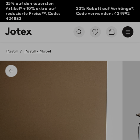
25% auf den teuersten
Artikel* + 10% extra auf
20% Rabatt auf Vorhänge*.
reduzierte Preise**. Code:
Code verwenden: 424992
424882
Jotex-
Zu
Zum
Logo
den
Warenkorb
–
als
zur
Favoriten
Pastill
Pastill - Möbel
Startseite
markierten
wechseln
Produkten
gehen
Zurück