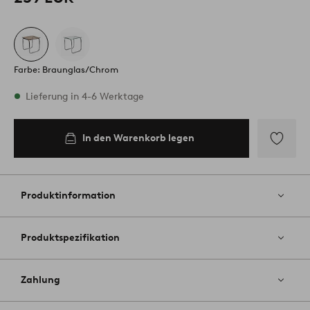
Farbe: Braunglas/Chrom
Vorrätig
Lieferung in 4-6 Werktage
In den Warenkorb legen
In den
Warenkorb
legen
Zu
Favoriten
hinzufüg
Produktinformation
Produktspezifikation
Zahlung