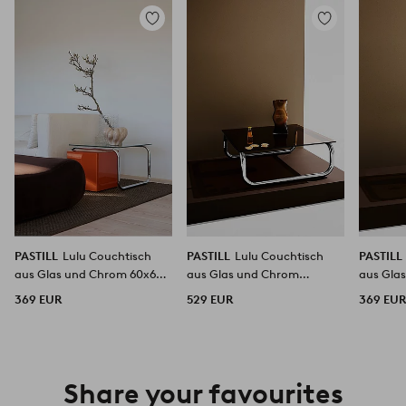
Zu
Zu
Favoriten
Favoriten
hinzufügen
hinzufügen
PASTILL
Lulu Couchtisch
PASTILL
Lulu Couchtisch
PASTILL
aus Glas und Chrom 60x60
aus Glas und Chrom
aus Gla
cm
80x80 cm
cm
369 EUR
529 EUR
369 EU
Share your favourites