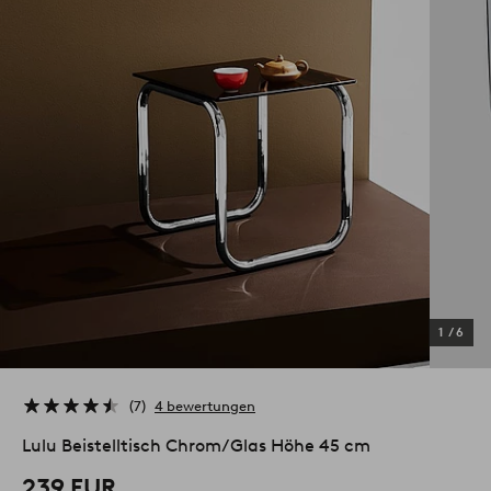
1
/
6
7
4 bewertungen
Lulu Beistelltisch Chrom/Glas Höhe 45 cm
239 EUR