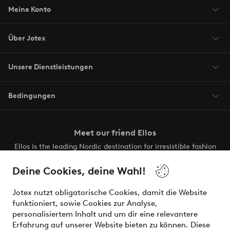
Meine Konto
Über Jotex
Unsere Dienstleistungen
Bedingungen
Meet our friend Ellos
Ellos is the leading Nordic destination for irresistible fashion
and beauty. Discover a vast, modern selection of items and
the latest trends, curated to make finding your next look
Deine Cookies, deine Wahl!
effortless. It’s all here.
Jotex nutzt obligatorische Cookies, damit die Website
Visit Ellos
funktioniert, sowie Cookies zur Analyse,
personalisiertem Inhalt und um dir eine relevantere
Erfahrung auf unserer Website bieten zu können. Diese