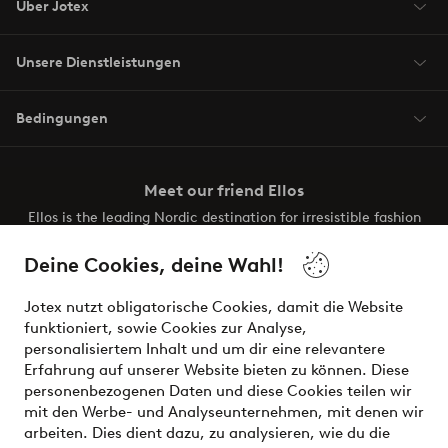
Über Jotex
Unsere Dienstleistungen
Bedingungen
Meet our friend Ellos
Ellos is the leading Nordic destination for irresistible fashion
and beauty. Discover a vast, modern selection of items and
the latest trends, curated to make finding your next look
Deine Cookies, deine Wahl!
effortless. It’s all here.
Jotex nutzt obligatorische Cookies, damit die Website
Visit Ellos
funktioniert, sowie Cookies zur Analyse,
personalisiertem Inhalt und um dir eine relevantere
Erfahrung auf unserer Website bieten zu können. Diese
personenbezogenen Daten und diese Cookies teilen wir
mit den Werbe- und Analyseunternehmen, mit denen wir
Sichere Zahlungen - Jetzt bezahlen oder aufteilen
arbeiten. Dies dient dazu, zu analysieren, wie du die