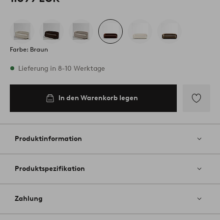
Farbe: Braun
Vorrätig
Lieferung in 8-10 Werktage
In den Warenkorb legen
In den
Warenkorb
legen
Zu
Favoriten
hinzufüg
Produktinformation
Produktspezifikation
Zahlung