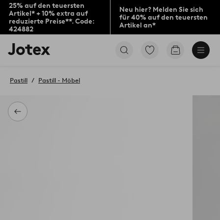
25% auf den teuersten
Neu hier? Melden Sie sich
Artikel* + 10% extra auf
für 40% auf den teuersten
reduzierte Preise**. Code:
Artikel an*
424882
Jotex-
Zu
Zum
Logo
den
Warenkorb
–
als
zur
Favoriten
Pastill
Pastill - Möbel
Startseite
markierten
wechseln
Produkten
gehen
Zurück