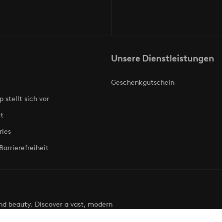
Unsere Dienstleistungen
Geschenkgutschein
p stellt sich vor
t
ries
Barrierefreiheit
 and beauty. Discover a vast, modern
g your next look effortless. It’s all here.