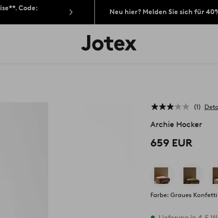
ise**. Code:
Neu hier? Melden Sie sich für 40
Jotex-
Logo
–
zur
Startseite
wechseln
1
Deta
Archie Hocker
659 EUR
Farbe: Graues Konfetti
Vorrätig
Lieferung in 4-5 