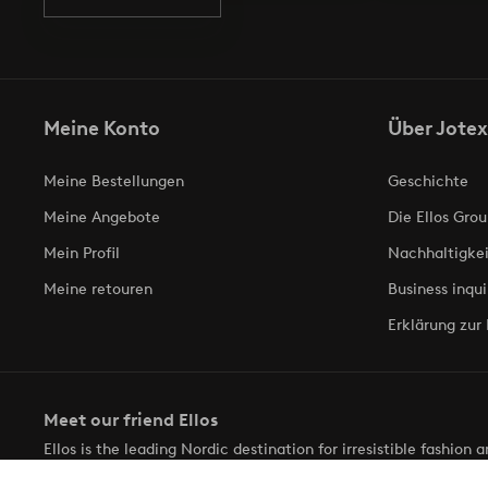
Meine Konto
Über Jotex
Meine Bestellungen
Geschichte
Meine Angebote
Die Ellos Grou
Mein Profil
Nachhaltigkei
Meine retouren
Business inqui
Erklärung zur 
Meet our friend Ellos
Ellos is the leading Nordic destination for irresistible fashion
selection of items and the latest trends, curated to make findin