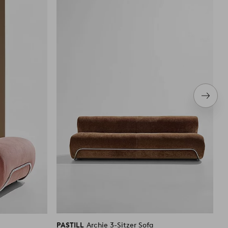
Favoriten
Favoriten
hinzufügen
hinzufüg
Nächs
Produ
PASTILL
Archie 3-Sitzer Sofa
P