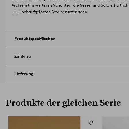
Archie ist in weiteren Varianten wie Sessel und Sofa erhältlich
Stewardship Council (FSC) zertifiziert, was bedeutet, dass es H
Hochaufgelöstes Foto herunterladen
verantwortungsvoller Forstwirtschaft stammt, die Mensch un
berücksichtigt.
Artikelnummer: 2109274-05-0
Produktspezifikation
Zahlung
Lieferung
Produkte der gleichen Serie
Zu