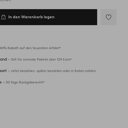
In den Warenkorb legen
Zu
Favoriten
hinzufügen
40% Rabatt auf den teuersten Artikel*
sand -
Gilt für normale Pakete über 129 Euro*
sart -
Jetzt bezahlen, später bezahlen oder in Raten zahlen
e -
30 Tage Rückgaberecht*