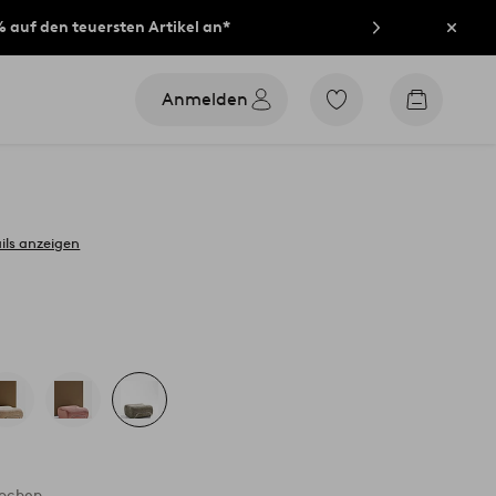
% auf den teuersten Artikel an*
Schli
Anmelden
Zu
Zum
den
Warenko
als
Favoriten
markierten
Produkten
gehen
ils anzeigen
Wochen