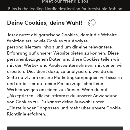
Meet our friend Ellos
Ellos is the leading Nordic destination for irresistible fashion
and beauty. Discover a vast, modern selection of items and
the latest trends, curated to make finding your next look
Deine Cookies, deine Wahl!
effortless. It’s all here.
Jotex nutzt obligatorische Cookies, damit die Website
Visit Ellos
funktioniert, sowie Cookies zur Analyse,
personalisiertem Inhalt und um dir eine relevantere
Erfahrung auf unserer Website bieten zu können. Diese
personenbezogenen Daten und diese Cookies teilen wir
mit den Werbe- und Analyseunternehmen, mit denen wir
Sichere Zahlungen - Jetzt bezahlen oder aufteilen
arbeiten. Dies dient dazu, zu analysieren, wie du die
Seite nutzt, um unsere Marketingkampagnen verbessern
Möchtest du mehr über
unsere
und dir besser auf deine Person zugeschnittene
Zahlungsmöglichkeiten
erfahren?
Werbeanzeigen anzeigen zu können. Wenn du auf
„Akzeptieren“ klickst, stimmst du unserer Anwendung
von Cookies zu. Du kannst deine Auswahl unter
„Einstellungen“ anpassen und mehr über unsere
Cookie-
Richtlinie erfahren
.
Deutschland - Land auswählen