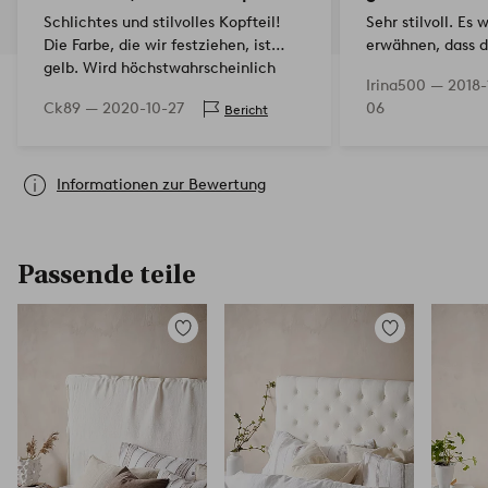
Schlichtes und stilvolles Kopfteil!
Sehr stilvoll. Es 
Die Farbe, die wir festziehen, ist
erwähnen, dass d
gelb. Wird höchstwahrscheinlich
der Wand montie
Irina500 —
2018-
den Leinenstoff veredeln und in
Ck89 —
2020-10-27
06
Bericht
einem weißeren Farbton färben.
Informationen zur Bewertung
Passende teile
Zu
Zu
Favoriten
Favoriten
hinzufügen
hinzufügen