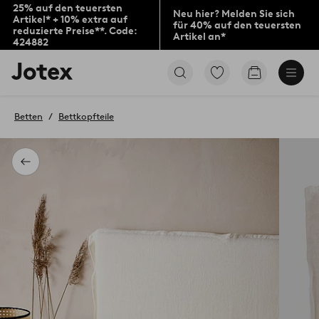
25% auf den teuersten
Neu hier? Melden Sie sich
Artikel* + 10% extra auf
für 40% auf den teuersten
reduzierte Preise**. Code:
Artikel an*
424882
Jotex-
Zu
Zum
Logo
den
Warenkorb
–
als
zur
Favoriten
Betten
Bettkopfteile
Startseite
markierten
wechseln
Produkten
gehen
Zurück