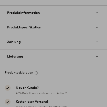
Zu
Favoriten
hinzufüg
Produktinformation
Produktspezifikation
Zahlung
Lieferung
Produktdeklaration
Neuer Kunde?
40% Rabatt auf den teuersten Artikel*
Kostenloser Versand
Gilt für normale Pakete über 129 Euro*