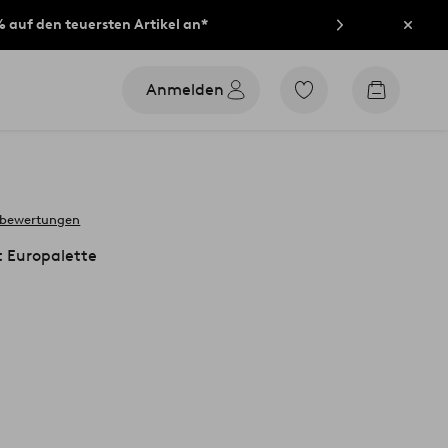
% auf den teuersten Artikel an*
Schli
Anmelden
Zu
Zum
den
Warenko
als
Favoriten
markierten
Produkten
gehen
 bewertungen
 Europalette