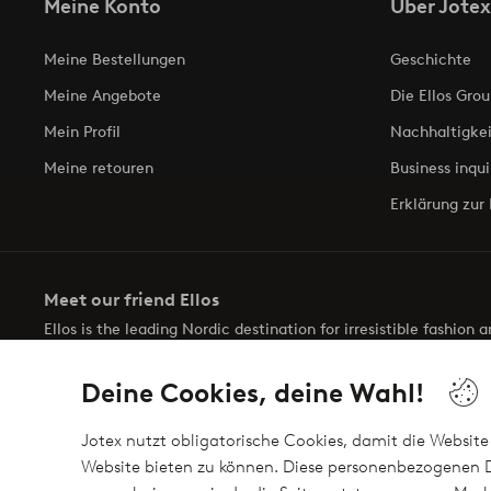
Meine Konto
Über Jotex
Meine Bestellungen
Geschichte
Meine Angebote
Die Ellos Grou
Mein Profil
Nachhaltigkei
Meine retouren
Business inqui
Erklärung zur 
Meet our friend Ellos
Ellos is the leading Nordic destination for irresistible fashion
selection of items and the latest trends, curated to make findin
Deine Cookies, deine Wahl!
Jotex nutzt obligatorische Cookies, damit die Website 
Website bieten zu können. Diese personenbezogenen D