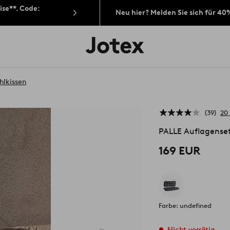
ise**. Code:
Neu hier? Melden Sie sich für 40
Jotex-
Logo
–
zur
Startseite
hlkissen
wechseln
39
20
PALLE Auflagenset
169 EUR
Farbe: undefined
Nicht vorrätig