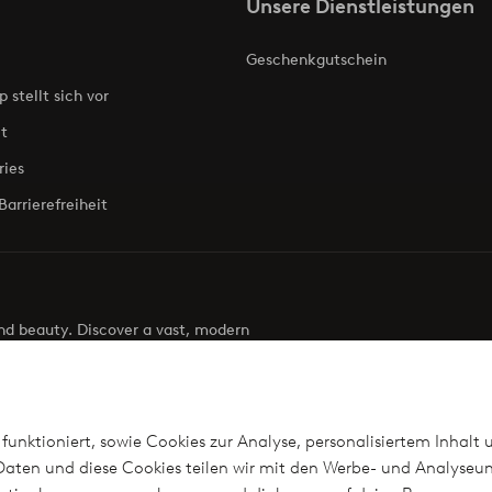
Unsere Dienstleistungen
Geschenkgutschein
p stellt sich vor
t
ries
Barrierefreiheit
 and beauty. Discover a vast, modern
g your next look effortless. It’s all here.
Visit Ellos
funktioniert, sowie Cookies zur Analyse, personalisiertem Inhalt 
aten und diese Cookies teilen wir mit den Werbe- und Analyseun