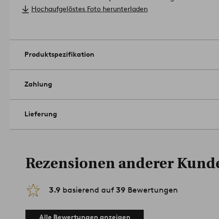
Recyclingfasern. Füllung: Flockenfüllung.
Hochaufgelöstes Foto herunterladen
Größe: Auflage 120x80 cm, Dicke 16 cm. Rückenkissen 120x4
Pflegehinweis: Flecken mit einem leicht angefeuchteten Tuch 
vor Feuchtigkeit und Regen geschützt an einem trockenen Or
werden.
Produktspezifikation
Tipp: Die Auflagen haben ein besonderes Format und lassen sic
Fantasie sind keine Grenzen gesetzt!
Artikelnummer: 1678926
Zahlung
Lieferung
Rezensionen anderer Kund
3.9
basierend auf
39
Bewertungen
Alle Bewertungen anzeigen