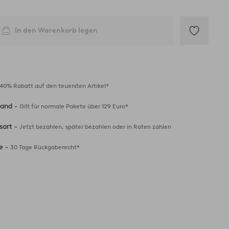
In den Warenkorb legen
Zu
Favoriten
hinzufügen
40% Rabatt auf den teuersten Artikel*
sand -
Gilt für normale Pakete über 129 Euro*
sart -
Jetzt bezahlen, später bezahlen oder in Raten zahlen
e -
30 Tage Rückgaberecht*