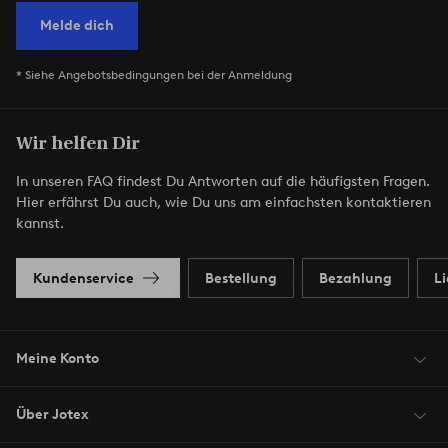
Melde dich
* Siehe Angebotsbedingungen bei der Anmeldung
Wir helfen Dir
In unseren FAQ findest Du Antworten auf die häufigsten Fragen.
Hier erfährst Du auch, wie Du uns am einfachsten kontaktieren
kannst.
Kundenservice
Bestellung
Bezahlung
L
Meine Konto
Über Jotex