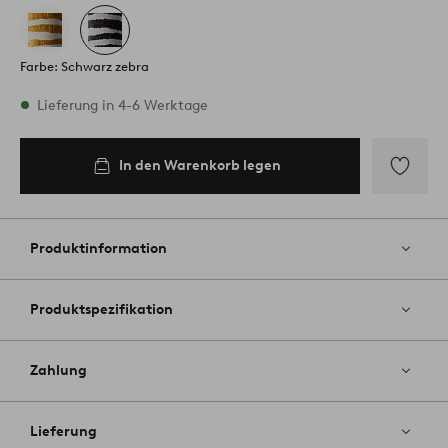
Farbe: Schwarz zebra
Vorrätig
Lieferung in 4-6 Werktage
In den Warenkorb legen
In den
Warenkorb
legen
Zu
Favoriten
hinzufüg
Produktinformation
Produktspezifikation
Zahlung
Lieferung