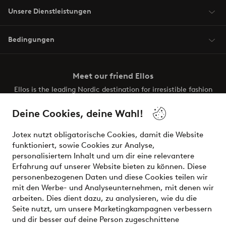
Unsere Dienstleistungen
Bedingungen
Meet our friend Ellos
Ellos is the leading Nordic destination for irresistible fashion
and beauty. Discover a vast, modern selection of items and
the latest trends, curated to make finding your next look
Deine Cookies, deine Wahl!
effortless. It’s all here.
Jotex nutzt obligatorische Cookies, damit die Website
Visit Ellos
funktioniert, sowie Cookies zur Analyse,
personalisiertem Inhalt und um dir eine relevantere
Erfahrung auf unserer Website bieten zu können. Diese
personenbezogenen Daten und diese Cookies teilen wir
mit den Werbe- und Analyseunternehmen, mit denen wir
Sichere Zahlungen - Jetzt bezahlen oder aufteilen
arbeiten. Dies dient dazu, zu analysieren, wie du die
Seite nutzt, um unsere Marketingkampagnen verbessern
Möchtest du mehr über
unsere
und dir besser auf deine Person zugeschnittene
Zahlungsmöglichkeiten
erfahren?