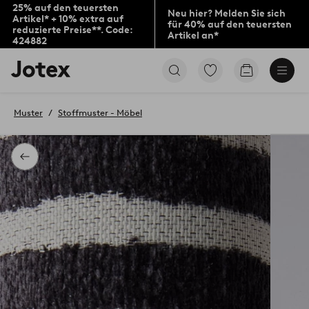
25% auf den teuersten
Neu hier? Melden Sie sich
Artikel* + 10% extra auf
für 40% auf den teuersten
reduzierte Preise**. Code:
Artikel an*
424882
Jotex-
Zu
Zum
Logo
den
Warenkorb
–
als
zur
Favoriten
Muster
Stoffmuster - Möbel
Startseite
markierten
wechseln
Produkten
gehen
Zurück