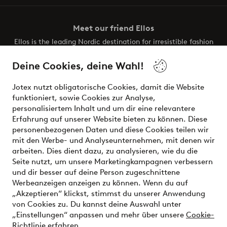
Meet our friend Ellos
Ellos is the leading Nordic destination for irresistible fashion
and beauty. Discover a vast, modern selection of items and
the latest trends, curated to make finding your next look
Deine Cookies, deine Wahl!
effortless. It’s all here.
Jotex nutzt obligatorische Cookies, damit die Website
Visit Ellos
funktioniert, sowie Cookies zur Analyse,
personalisiertem Inhalt und um dir eine relevantere
Erfahrung auf unserer Website bieten zu können. Diese
personenbezogenen Daten und diese Cookies teilen wir
mit den Werbe- und Analyseunternehmen, mit denen wir
Sichere Zahlungen - Jetzt bezahlen oder aufteilen
arbeiten. Dies dient dazu, zu analysieren, wie du die
Seite nutzt, um unsere Marketingkampagnen verbessern
Möchtest du mehr über
unsere
und dir besser auf deine Person zugeschnittene
Zahlungsmöglichkeiten
erfahren?
Werbeanzeigen anzeigen zu können. Wenn du auf
„Akzeptieren“ klickst, stimmst du unserer Anwendung
von Cookies zu. Du kannst deine Auswahl unter
„Einstellungen“ anpassen und mehr über unsere
Cookie-
Richtlinie erfahren
.