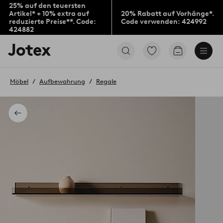
25% auf den teuersten
Artikel* + 10% extra auf
20% Rabatt auf Vorhänge*.
reduzierte Preise**. Code:
Code verwenden: 424992
424882
Jotex-
Zu
Zum
Logo
den
Warenkorb
–
als
zur
Favoriten
Möbel
Aufbewahrung
Regale
Startseite
markierten
wechseln
Produkten
gehen
Zurück