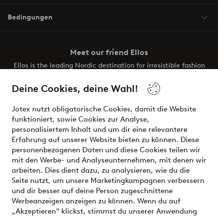
Bedingungen
Meet our friend Ellos
Ellos is the leading Nordic destination for irresistible fashion
and beauty. Discover a vast, modern selection of items and
the latest trends, curated to make finding your next look
Deine Cookies, deine Wahl!
effortless. It’s all here.
Jotex nutzt obligatorische Cookies, damit die Website
Visit Ellos
funktioniert, sowie Cookies zur Analyse,
personalisiertem Inhalt und um dir eine relevantere
Erfahrung auf unserer Website bieten zu können. Diese
personenbezogenen Daten und diese Cookies teilen wir
mit den Werbe- und Analyseunternehmen, mit denen wir
Sichere Zahlungen - Jetzt bezahlen oder aufteilen
arbeiten. Dies dient dazu, zu analysieren, wie du die
Seite nutzt, um unsere Marketingkampagnen verbessern
Möchtest du mehr über
unsere
und dir besser auf deine Person zugeschnittene
Zahlungsmöglichkeiten
erfahren?
Werbeanzeigen anzeigen zu können. Wenn du auf
„Akzeptieren“ klickst, stimmst du unserer Anwendung