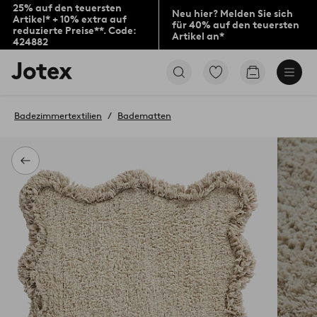
25% auf den teuersten
Neu hier? Melden Sie sich
Artikel* + 10% extra auf
für 40% auf den teuersten
reduzierte Preise**. Code:
Artikel an*
424882
Jotex-
Zu
Zum
Logo
den
Warenkorb
–
als
zur
Favoriten
Badezimmertextilien
Badematten
Startseite
markierten
wechseln
Produkten
gehen
Zurück