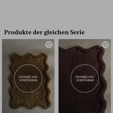
Produkte der gleichen Serie
Zu
Zu
Favoriten
Favori
hinzufügen
hinzuf
DEMNÄCHST
DEMNÄCHST
VERFÜGBAR
VERFÜGBAR