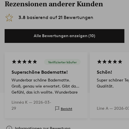
Rezensionen anderer Kunden
3.8
basierend auf
21
Bewertungen
Alle Bewertungen anzeigen (10)
Verifizierter käufer
Superschöne Badematte!
Schön!
Wunderbar schöne Badematte.
Super schöner Te
Groß, genau wie erwartet. Gibt das
Qualität.
Gefühl, das ich wollte. Wunderbare
braune Farbe. Der einzige 'Nachteil'
Linnéa K —
2026-03-
ist wohl, dass der Flor an der Seite
29
Line A —
2026-0
Bericht
nicht…
Informationen zur Bewertung