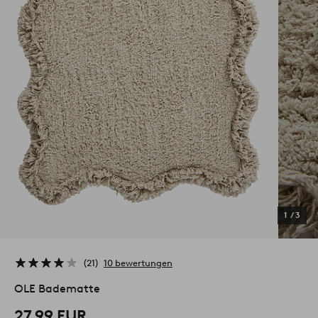
1
/
3
21
10 bewertungen
OLE Badematte
27,99 EUR