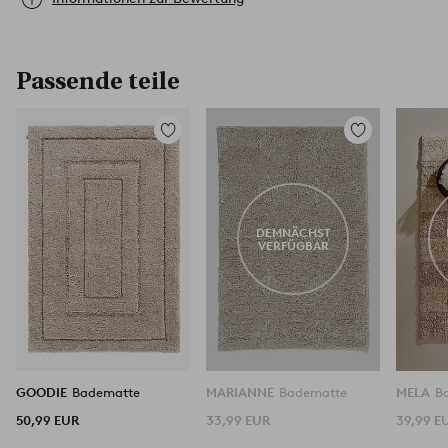
Passende teile
Zu
Zu
Favoriten
Favoriten
hinzufügen
hinzufügen
DEMNÄCHST
VERFÜGBAR
GOODIE
Badematte
MARIANNE
Badematte
MELA
B
50,99 EUR
33,99 EUR
39,99 E