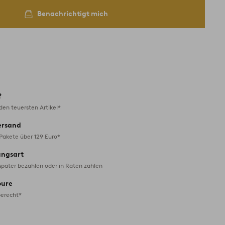
Benachrichtigt mich
?
en teuersten Artikel*
ersand
 Pakete über 129 Euro*
ungsart
später bezahlen oder in Raten zahlen
oure
erecht*