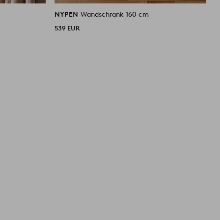
NYPEN
Wandschrank 160 cm
N
539 EUR
1