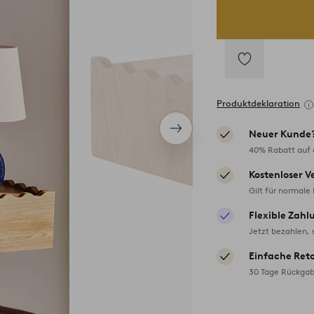
Zu
Favoriten
Produktdeklaration
hinzufügen
Nächstes
Neuer Kunde
Produkt
40% Rabatt auf d
Kostenloser V
Gilt für normale
Flexible Zahl
Jetzt bezahlen, 
Einfache Ret
30 Tage Rückgab