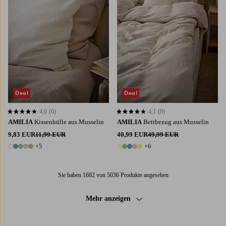
Deal
Deal
4,0
(6)
4,1
(8)
4,0 basierend auf 6 Bewertungen
4,1 basierend auf 8 Bewertungen
AMILIA
Kissenhülle aus Musselin
AMILIA
Bettbezug aus Musselin
9,83 EUR
11,99 EUR
40,99 EUR
49,99 EUR
+5
+6
10 Farben
11 Farben
Sie haben 1682 von 5036 Produkte angesehen
Mehr anzeigen