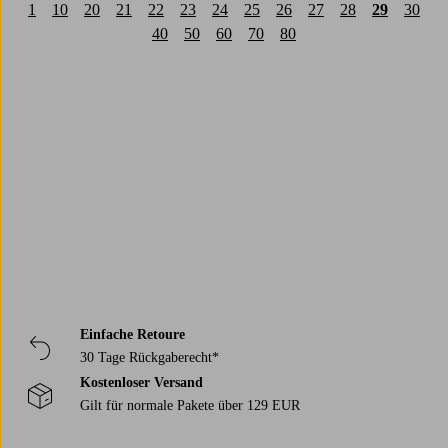
1
10
20
21
22
23
24
25
26
27
28
29
30
40
50
60
70
80
Trustpilot
Einfache Retoure
30 Tage Rückgaberecht*
Kostenloser Versand
Gilt für normale Pakete über 129 EUR