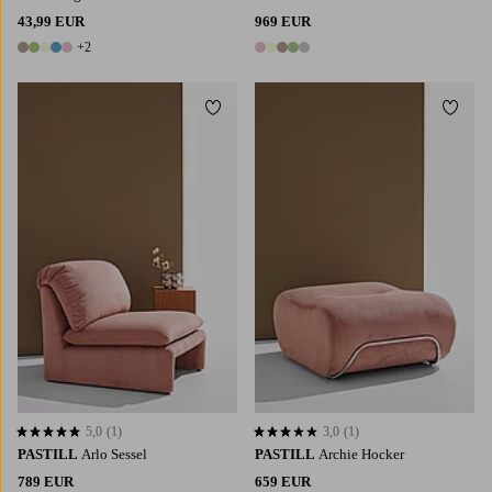
43,99 EUR
969 EUR
+2
7 Farben
5 Farben
Zu Favoriten hinzufügen
Zu Fa
5,0
(1)
3,0
(1)
5,0 basierend auf 1 Bewertungen
3,0 basierend auf 1 Bewertungen
PASTILL
Arlo Sessel
PASTILL
Archie Hocker
789 EUR
659 EUR