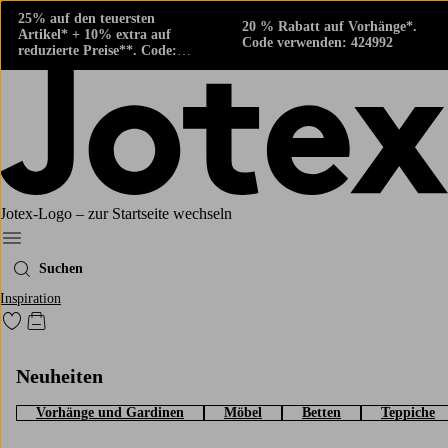
25% auf den teuersten
20 % Rabatt auf Vorhänge*.
Artikel* + 10% extra auf
Code verwenden: 424992
reduzierte Preise**. Code:
424882
Jotex-Logo – zur Startseite wechseln
Ellos‘ Menü
Suchen
Inspiration
Zu den als Favoriten markierten Produkten gehen
Zum Warenkorb
Neuheiten
Vorhänge und Gardinen
Möbel
Betten
Teppiche