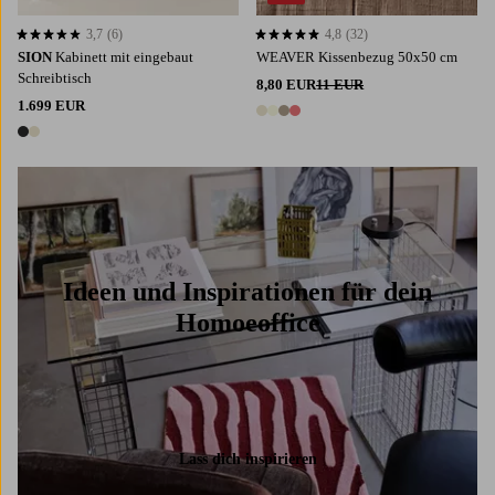
3,7
(6)
4,8
(32)
3,7 basierend auf 6 Bewertungen
4,8 basierend auf 32 Bewertungen
SION
Kabinett mit eingebaut
WEAVER Kissenbezug 50x50 cm
Schreibtisch
8,80 EUR
11 EUR
1.699 EUR
4 Farben
2 Farben
Ideen und Inspirationen für dein
Homoeoffice
Lass dich inspirieren