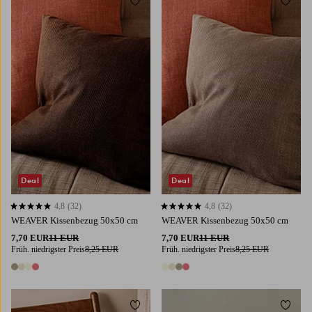
Zu Favoriten hinzufügen
Zu Fa
Deal
Deal
4,8
(32)
4,8
(32)
4,8 basierend auf 32 Bewertungen
4,8 basierend auf 32 Bewertungen
WEAVER Kissenbezug 50x50 cm
WEAVER Kissenbezug 50x50 cm
7,70 EUR
11 EUR
7,70 EUR
11 EUR
Früh. niedrigster Preis
8,25 EUR
Früh. niedrigster Preis
8,25 EUR
4 Farben
4 Farben
Zu Favoriten hinzufügen
Zu Fa