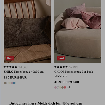
Deal
Deal
4,5
(21)
4,7
(67)
4,5 basierend auf 21 Bewertungen
4,7 basierend auf 67 Bewertungen
SHILO
Kissenbezug 40x60 cm
CHLOE Kissenbezug 3er-Pack
50x50 cm
8,80 EUR
11 EUR
31,20 EUR
39 EUR
5 Farben
+1
6 Farben
Bist du neu hier? Melde dich für 40% auf den