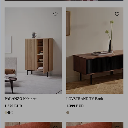
Zu Favoriten hinzufügen
Zu Fa
PALANZO
Kabinett
LÖVSTRAND TV-Bank
1.279 EUR
1.399 EUR
3 Farben
1 Farbe