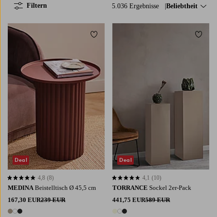
Filtern
5.036 Ergebnisse
Sortieren nach:
Beliebtheit
Zu Favoriten hinzufügen
Zu Fa
Deal
Deal
4,8
(8)
4,1
(10)
4,8 basierend auf 8 Bewertungen
4,1 basierend auf 10 Bewertungen
MEDINA
Beistelltisch Ø 45,5 cm
TORRANCE
Sockel 2er-Pack
167,30 EUR
239 EUR
441,75 EUR
589 EUR
3 Farben
3 Farben