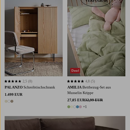
VERFÜGBAR
Deal
2,5
(8)
4,8
(5)
2,5 basierend auf 8 Bewertungen
4,8 basierend auf 5 Bewertungen
PALANZO
Schreibtischschrank
AMILIA
Bettbezug-Set aus
Musselin Krippe
1.499 EUR
27,05 EUR
32,99 EUR
3 Farben
+1
6 Farben