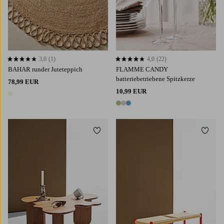
3,0
(1)
4,0
(22)
3,0 basierend auf 1 Bewertungen
4,0 basierend auf 22 Bewertungen
BAHAR runder Juteteppich
FLAMME CANDY
batteriebetriebene Spitzkerze
78,99 EUR
10,99 EUR
1 Farbe
3 Farben
Zu Favoriten hinzufügen
Zu Fa