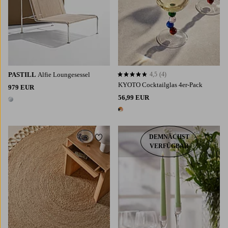
PASTILL
Alfie Loungesessel
4,5
(4)
4,5 basierend auf 4 Bewertungen
KYOTO Cocktailglas 4er-Pack
979 EUR
56,99 EUR
1 Farbe
1 Farbe
DEMNÄCHST
Zu Favoriten hinzufügen
Zu Fa
VERFÜGBAR
120
160