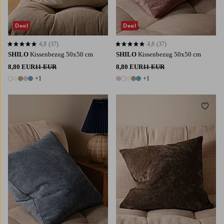
Deal
Deal
4,8
(37)
4,8
(37)
4,8 basierend auf 37 Bewertungen
4,8 basierend auf 37 Bewertungen
SHILO
Kissenbezug 50x50 cm
SHILO
Kissenbezug 50x50 cm
8,80 EUR
11 EUR
8,80 EUR
11 EUR
+1
+1
6 Farben
6 Farben
Zu Favoriten hinzufügen
Zu Fa