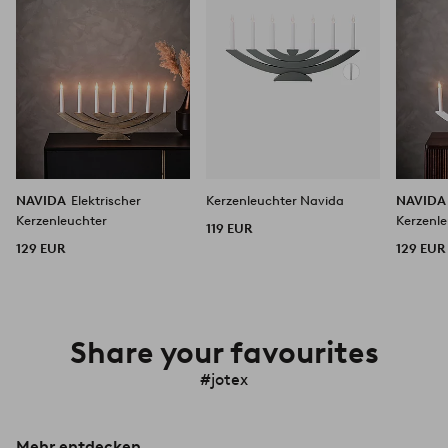
NAVIDA
Elektrischer
Kerzenleuchter Navida
NAVID
Kerzenleuchter
Kerzenl
119 EUR
129 EUR
129 EUR
Share your favourites
#jotex
Mehr entdecken