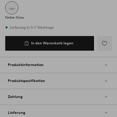
Farbe: Grau
Vorrätig
Lieferung in 5-7 Werktage
In den Warenkorb legen
In den
Warenkorb
legen
Zu
Favoriten
hinzufüg
Produktinformation
Produktspezifikation
Zahlung
Lieferung