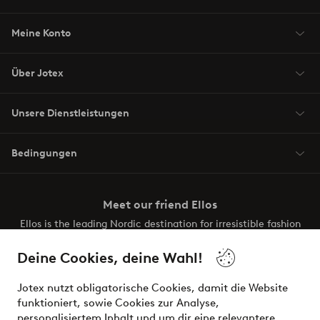
Meine Konto
Über Jotex
Unsere Dienstleistungen
Bedingungen
Meet our friend Ellos
Ellos is the leading Nordic destination for irresistible fashion
and beauty. Discover a vast, modern selection of items and
the latest trends, curated to make finding your next look
Deine Cookies, deine Wahl!
effortless. It’s all here.
Jotex nutzt obligatorische Cookies, damit die Website
Visit Ellos
funktioniert, sowie Cookies zur Analyse,
personalisiertem Inhalt und um dir eine relevantere