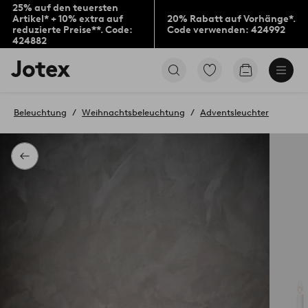
25% auf den teuersten
Artikel* + 10% extra auf
20% Rabatt auf Vorhänge*.
reduzierte Preise**. Code:
Code verwenden: 424992
424882
Jotex-
Zu
Zum
Logo
den
Warenkorb
–
als
zur
Favoriten
Beleuchtung
Weihnachtsbeleuchtung
Adventsleuchter
Startseite
markierten
wechseln
Produkten
gehen
Zurück