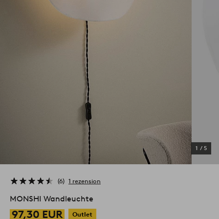
1
/
5
6
1 rezension
MONSHI Wandleuchte
97,30 EUR
Outlet