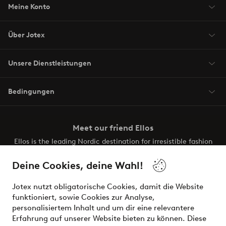
Meine Konto
Über Jotex
Unsere Dienstleistungen
Bedingungen
Meet our friend Ellos
Ellos is the leading Nordic destination for irresistible fashion
and beauty. Discover a vast, modern selection of items and
the latest trends, curated to make finding your next look
Deine Cookies, deine Wahl!
effortless. It’s all here.
Jotex nutzt obligatorische Cookies, damit die Website
Visit Ellos
funktioniert, sowie Cookies zur Analyse,
personalisiertem Inhalt und um dir eine relevantere
Erfahrung auf unserer Website bieten zu können. Diese