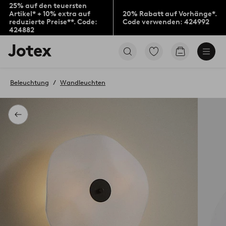
25% auf den teuersten
Artikel* + 10% extra auf
20% Rabatt auf Vorhänge*.
reduzierte Preise**. Code:
Code verwenden: 424992
424882
Jotex-
Zu
Zum
Logo
den
Warenkorb
–
als
zur
Favoriten
Beleuchtung
Wandleuchten
Startseite
markierten
wechseln
Produkten
gehen
Zurück