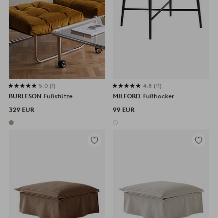
5,0
1
4,8
11
BURLESON
Fußstütze
MILFORD
Fußhocker
329 EUR
99 EUR
Zu
Zu
Favoriten
Favorite
hinzufügen
hinzufü