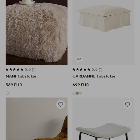
5,0
1
5,0
1
MANI
Fußstütze
GARDANNE
Fußstütze
369 EUR
699 EUR
Zu
Zu
Favoriten
Favorite
hinzufügen
hinzufü