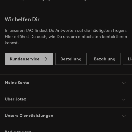
Wir helfen Dir
In unseren FAQ findest Du Antworten auf die häufigsten Fragen.
Hier erfährst Du auch, wie Du uns am einfachsten kontaktieren
kannst.
Kundenservice
Bestellung
Bezahlung
L
Meine Konto
Über Jotex
Unsere Dienstleistungen