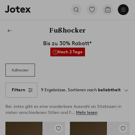
Jotex-
Zu
Zum
Logo
den
Warenkorb
–
als
zur
Favoriten
Fußhocker
Startseite
markierten
wechseln
Möbel
Produkten
Bis zu 30% Rabatt*
gehen
Noch 2 Tage
Fußhocker
Filtern
9 Ergebnisse. Sortieren nach
beliebtheit
Bei Jotex gibt es eine wunderbare Auswahl an Sitzkissen in
vielen verschiedenen Stilen und F…
Mehr lesen
Zu
Zu
Favoriten
Favorite