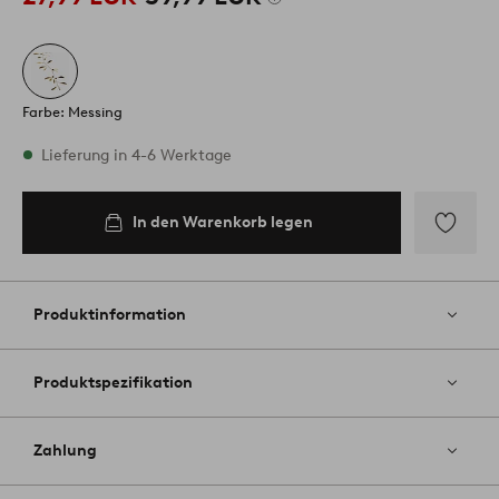
Farbe: Messing
Vorrätig
Lieferung in 4-6 Werktage
In den Warenkorb legen
In den
Warenkorb
legen
Zu
Favoriten
hinzufüg
Produktinformation
Produktspezifikation
Zahlung