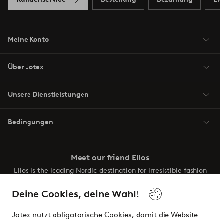
Meine Konto
Über Jotex
Unsere Dienstleistungen
Bedingungen
Meet our friend Ellos
Ellos is the leading Nordic destination for irresistible fashion
and beauty. Discover a vast, modern selection of items and
the latest trends, curated to make finding your next look
Deine Cookies, deine Wahl!
effortless. It’s all here.
Jotex nutzt obligatorische Cookies, damit die Website
Visit Ellos