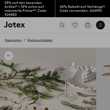
25% auf den teuersten
Artikel* + 10% extra auf
20% Rabatt auf Vorhänge*.
reduzierte Preise**. Code:
Code verwenden: 424992
424882
Jotex-
Zu
Zum
Logo
den
Warenkorb
–
als
zur
Favoriten
Dekoration
Weihnachtsdeko
Startseite
markierten
wechseln
Produkten
gehen
Zurück