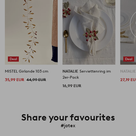
hinzufügen
hinzufügen
Deal
Deal
MISTEL Girlande 103 cm
NATALIE
Serviettenring im
NATALI
2er-Pack
35,99 EUR
44,99 EUR
27,19 E
16,99 EUR
Share your favourites
#jotex