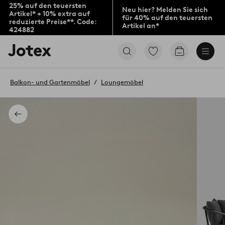
25% auf den teuersten
Neu hier? Melden Sie sich
Artikel* + 10% extra auf
für 40% auf den teuersten
reduzierte Preise**. Code:
Artikel an*
424882
Jotex-
Zu
Zum
Logo
den
Warenkorb
–
als
zur
Favoriten
Balkon- und Gartenmöbel
Loungemöbel
Startseite
markierten
wechseln
Produkten
gehen
Zurück