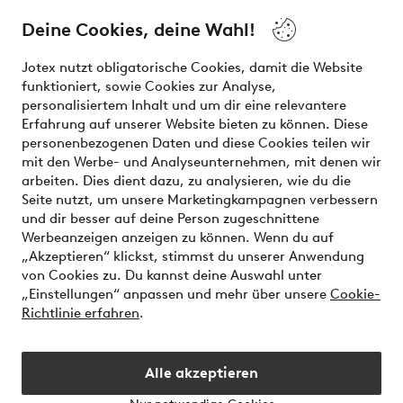
and beauty. Discover a vast, modern selection of items and
the latest trends, curated to make finding your next look
Deine Cookies, deine Wahl!
effortless. It’s all here.
Jotex nutzt obligatorische Cookies, damit die Website
Visit Ellos
funktioniert, sowie Cookies zur Analyse,
personalisiertem Inhalt und um dir eine relevantere
Erfahrung auf unserer Website bieten zu können. Diese
personenbezogenen Daten und diese Cookies teilen wir
mit den Werbe- und Analyseunternehmen, mit denen wir
Sichere Zahlungen - Jetzt bezahlen oder aufteilen
arbeiten. Dies dient dazu, zu analysieren, wie du die
Seite nutzt, um unsere Marketingkampagnen verbessern
Möchtest du mehr über
unsere
und dir besser auf deine Person zugeschnittene
Zahlungsmöglichkeiten
erfahren?
Werbeanzeigen anzeigen zu können. Wenn du auf
„Akzeptieren“ klickst, stimmst du unserer Anwendung
von Cookies zu. Du kannst deine Auswahl unter
„Einstellungen“ anpassen und mehr über unsere
Cookie-
Richtlinie erfahren
.
Deutschland - Land auswählen
Alle akzeptieren
Instagram
Facebook