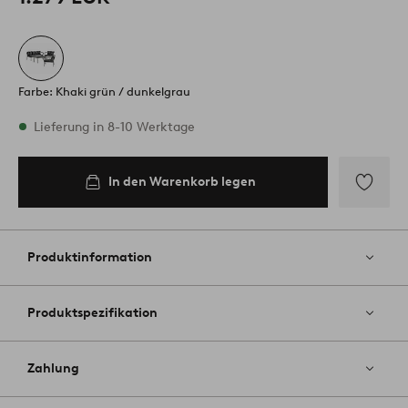
Farbe: Khaki grün / dunkelgrau
Vorrätig
Lieferung in 8-10 Werktage
In den Warenkorb legen
In den
Warenkorb
legen
Zu
Favoriten
hinzufüg
Produktinformation
Produktspezifikation
Zahlung