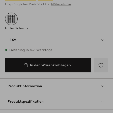
Ursprünglicher Preis
389 EUR
Nähere Infos
Farbe: Schwarz
1 St.
Vorrätig
Lieferung in 4-6 Werktage
In den Warenkorb legen
Zu
Favoriten
hinzufüg
Produktinformation
Produktspezifikation