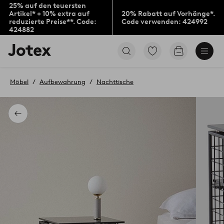
25% auf den teuersten
Artikel* + 10% extra auf
20% Rabatt auf Vorhänge*.
reduzierte Preise**. Code:
Code verwenden: 424992
424882
Jotex-
Zu
Zum
Logo
den
Warenkorb
–
als
zur
Favoriten
Möbel
Aufbewahrung
Nachttische
Startseite
markierten
wechseln
Produkten
gehen
Zurück