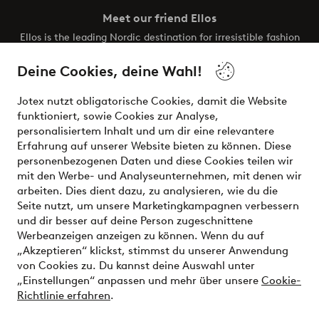
Meet our friend Ellos
Ellos is the leading Nordic destination for irresistible fashion
and beauty. Discover a vast, modern selection of items and
the latest trends, curated to make finding your next look
Deine Cookies, deine Wahl!
effortless. It’s all here.
Jotex nutzt obligatorische Cookies, damit die Website
Visit Ellos
funktioniert, sowie Cookies zur Analyse,
personalisiertem Inhalt und um dir eine relevantere
Erfahrung auf unserer Website bieten zu können. Diese
personenbezogenen Daten und diese Cookies teilen wir
mit den Werbe- und Analyseunternehmen, mit denen wir
Sichere Zahlungen - Jetzt bezahlen oder aufteilen
arbeiten. Dies dient dazu, zu analysieren, wie du die
Seite nutzt, um unsere Marketingkampagnen verbessern
Möchtest du mehr über
unsere
und dir besser auf deine Person zugeschnittene
Zahlungsmöglichkeiten
erfahren?
Werbeanzeigen anzeigen zu können. Wenn du auf
„Akzeptieren“ klickst, stimmst du unserer Anwendung
von Cookies zu. Du kannst deine Auswahl unter
„Einstellungen“ anpassen und mehr über unsere
Cookie-
Richtlinie erfahren
.
Deutschland - Land auswählen