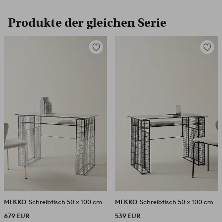
Produkte der gleichen Serie
Zu
Zu
Favoriten
Favori
hinzufügen
hinzuf
MEKKO
Schreibtisch 50 x 100 cm
MEKKO
Schreibtisch 50 x 100 cm
679 EUR
539 EUR