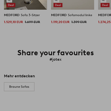
Deal
Deal
Deal
MEDFORD
Sofa 3-Sitzer
MEDFORD
Sofamodul linke
MEDFO
1.529,10 EUR
1.699 EUR
1.119,20 EUR
1.399 EUR
1.274,2
Share your favourites
#jotex
Mehr entdecken
Braune Sofas