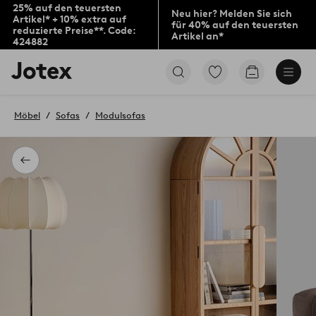
25% auf den teuersten
Neu hier? Melden Sie sich
Artikel* + 10% extra auf
für 40% auf den teuersten
reduzierte Preise**. Code:
Artikel an*
424882
Jotex-
Zu
Zum
Logo
den
Warenkorb
–
als
zur
Favoriten
Möbel
Sofas
Modulsofas
Startseite
markierten
wechseln
Produkten
gehen
Zurück