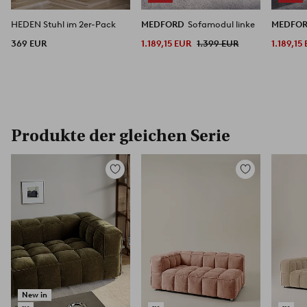
HEDEN Stuhl im 2er-Pack
MEDFORD
Sofamodul linke
MEDFO
369 EUR
1.189,15 EUR
1.399 EUR
1.189,15
Produkte der gleichen Serie
Zu
Zu
Favoriten
Favoriten
hinzufügen
hinzufügen
New in