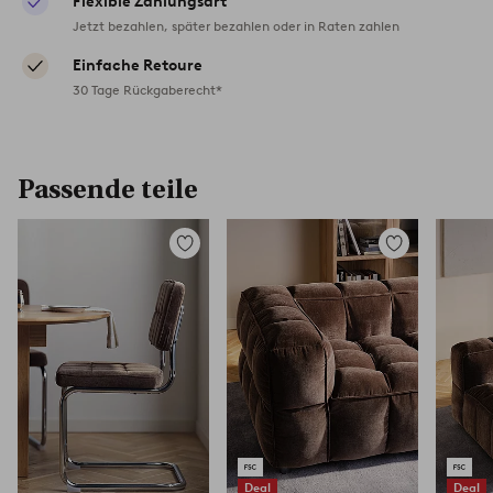
Flexible Zahlungsart
Jetzt bezahlen, später bezahlen oder in Raten zahlen
Einfache Retoure
30 Tage Rückgaberecht*
Passende teile
Zu
Zu
Favoriten
Favoriten
hinzufügen
hinzufügen
Deal
Deal