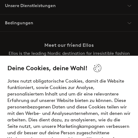
Unsere Dienstleistungen
Bedingungen
Meet our friend Ellos
Ellos is the leading Nordic destination for irresistible fashion
and beauty. Discover a vast, modern selection of items and
the latest trends, curated to make finding your next look
Deine Cookies, deine Wahl!
effortless. It’s all here.
Jotex nutzt obligatorische Cookies, damit die Website
Visit Ellos
funktioniert, sowie Cookies zur Analyse,
personalisiertem Inhalt und um dir eine relevantere
Erfahrung auf unserer Website bieten zu können. Diese
personenbezogenen Daten und diese Cookies teilen wir
mit den Werbe- und Analyseunternehmen, mit denen wir
Sichere Zahlungen - Jetzt bezahlen oder aufteilen
arbeiten. Dies dient dazu, zu analysieren, wie du die
Seite nutzt, um unsere Marketingkampagnen verbessern
Möchtest du mehr über
unsere
und dir besser auf deine Person zugeschnittene
Zahlungsmöglichkeiten
erfahren?