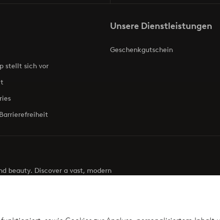
Unsere Dienstleistungen
Geschenkgutschein
p stellt sich vor
t
ries
Barrierefreiheit
 and beauty. Discover a vast, modern
g your next look effortless. It’s all here.
Visit Ellos