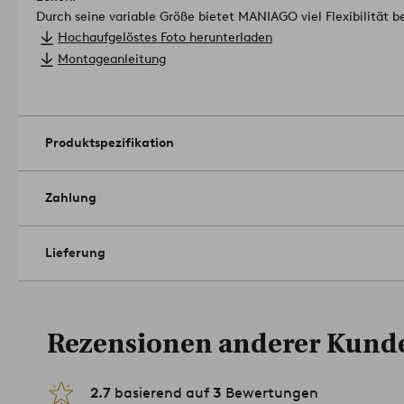
Durch seine variable Größe bietet MANIAGO viel Flexibilität b
sich ganz nach Bedarf untereinander schieben. Außerdem kan
Hochaufgelöstes Foto herunterladen
vor der Couch aufstellen - oder auch in unterschiedlichen Rä
Montageanleitung
erforderlich. Inklusive Montageanleitung.
Material: Mangoholz.
Größe: Höhe 40 cm, 64x95 cm. Höhe 35 cm, 55x84 cm. Höhe
Pflegehinweis: Feucht abwischbar.
Belastbarkeit: 75 kg pro Tisch.
Artikelnummer: 1721578-01-0
Produktspezifikation
Zahlung
Lieferung
Rezensionen anderer Kund
2.7
basierend auf
3
Bewertungen