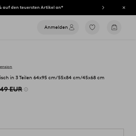
% auf den teuersten Artikel an*
Schli
Anmelden
Zu
Zum
den
Warenko
als
Favoriten
markierten
Produkten
gehen
zension
ch in 3 Teilen 64x95 cm/55x84 cm/45x68 cm
749 EUR