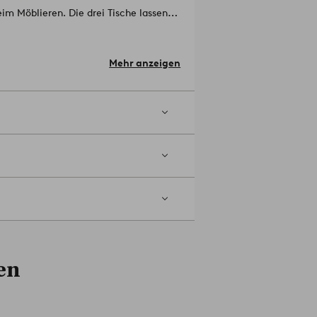
eim Möblieren. Die drei Tische lassen
n man die Tische gut nebeneinander
umen. Einige Montageschritte sind
Mehr anzeigen
 30 cm, 45x68 cm.
en