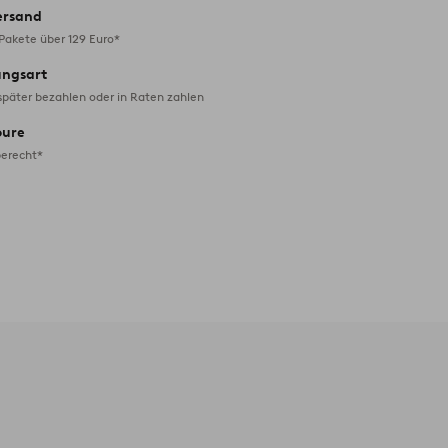
ersand
 Pakete über 129 Euro*
ungsart
später bezahlen oder in Raten zahlen
oure
erecht*