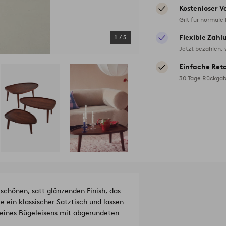
Kostenloser V
Gilt für normale
Flexible Zahl
1
/
5
Jetzt bezahlen, 
Einfache Ret
30 Tage Rückgab
chönen, satt glänzenden Finish, das
e ein klassischer Satztisch und lassen
 eines Bügeleisens mit abgerundeten