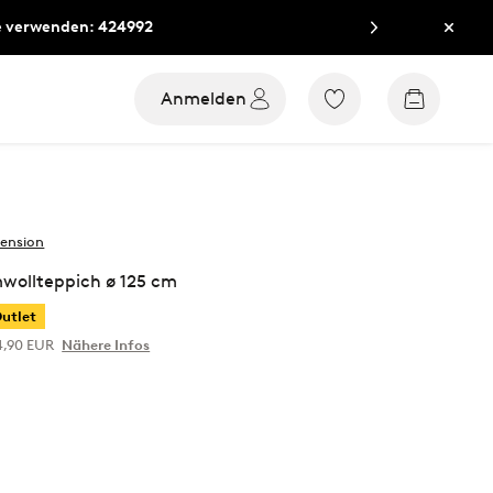
e verwenden: 424992
Schli
Anmelden
Zu
Zum
den
Warenko
als
Favoriten
markierten
Produkten
gehen
zension
wollteppich ø 125 cm
utlet
4,90 EUR
Nähere Infos