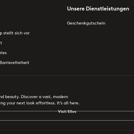
Unsere Dienstleistungen
Geschenkgutschein
p stellt sich vor
t
ries
Barrierefreiheit
 and beauty. Discover a vast, modern
g your next look effortless. It’s all here.
Visit Ellos