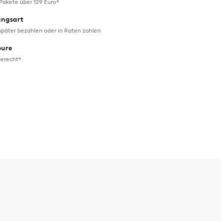
 Pakete über 129 Euro*
ungsart
später bezahlen oder in Raten zahlen
oure
erecht*