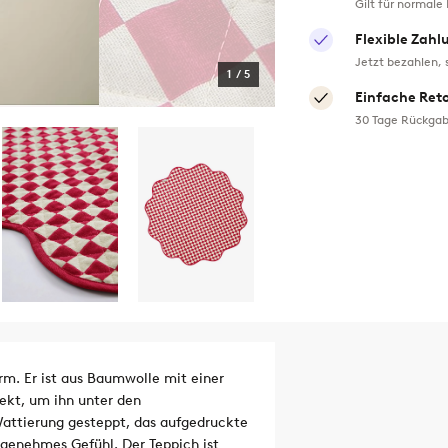
Gilt für normale
Flexible Zahl
Jetzt bezahlen, 
1
/
5
Einfache Ret
30 Tage Rückgab
rm. Er ist aus Baumwolle mit einer
ekt, um ihn unter den
attierung gesteppt, das aufgedruckte
ngenehmes Gefühl. Der Teppich ist