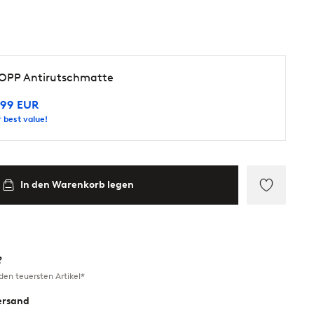
OPP Antirutschmatte
,99 EUR
 best value!
In den Warenkorb legen
Zu
Favorite
hinzufü
?
en teuersten Artikel*
ersand