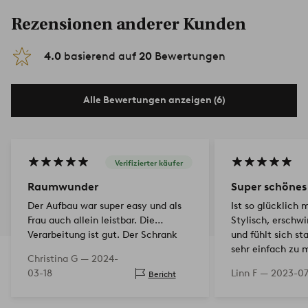
Rezensionen anderer Kunden
4.0
basierend auf
20
Bewertungen
Alle Bewertungen anzeigen (6)
Verifizierter käufer
Raumwunder
Super schönes
Der Aufbau war super easy und als
Ist so glücklich
Frau auch allein leistbar. Die
Stylisch, erschw
Verarbeitung ist gut. Der Schrank
und fühlt sich s
ermöglicht uns im Esszimmer das
sehr einfach zu 
Christina G —
2024-
Aufbewahren aller sperrigen
03-18
Linn F —
2023-07
Bericht
Haushaltsgegenstände und dank d…