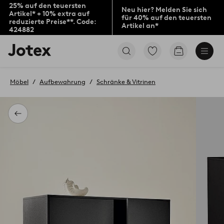
25% auf den teuersten
Neu hier? Melden Sie sich
Artikel* + 10% extra auf
für 40% auf den teuersten
reduzierte Preise**. Code:
Artikel an*
424882
Jotex-
Zu
Zum
Logo
den
Warenkorb
–
als
zur
Favoriten
Möbel
Aufbewahrung
Schränke & Vitrinen
Startseite
markierten
wechseln
Produkten
gehen
Zurück