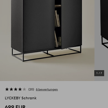
1
/
7
20
6 bewertungen
LYCKEBY Schrank
699 EUR