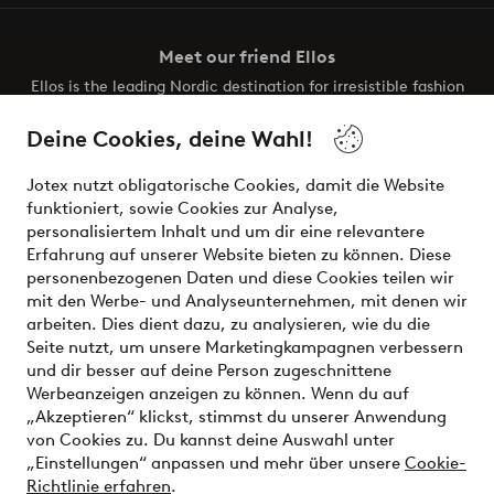
Meet our friend Ellos
Ellos is the leading Nordic destination for irresistible fashion
and beauty. Discover a vast, modern selection of items and
the latest trends, curated to make finding your next look
Deine Cookies, deine Wahl!
effortless. It’s all here.
Jotex nutzt obligatorische Cookies, damit die Website
Visit Ellos
funktioniert, sowie Cookies zur Analyse,
personalisiertem Inhalt und um dir eine relevantere
Erfahrung auf unserer Website bieten zu können. Diese
personenbezogenen Daten und diese Cookies teilen wir
mit den Werbe- und Analyseunternehmen, mit denen wir
Sichere Zahlungen - Jetzt bezahlen oder aufteilen
arbeiten. Dies dient dazu, zu analysieren, wie du die
Seite nutzt, um unsere Marketingkampagnen verbessern
Möchtest du mehr über
unsere
und dir besser auf deine Person zugeschnittene
Zahlungsmöglichkeiten
erfahren?
Werbeanzeigen anzeigen zu können. Wenn du auf
„Akzeptieren“ klickst, stimmst du unserer Anwendung
von Cookies zu. Du kannst deine Auswahl unter
„Einstellungen“ anpassen und mehr über unsere
Cookie-
Richtlinie erfahren
.