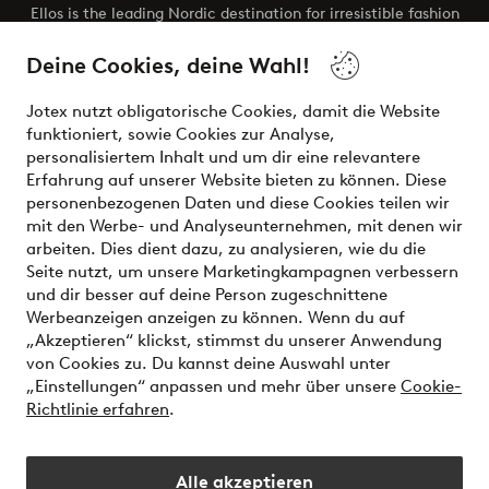
Ellos is the leading Nordic destination for irresistible fashion
and beauty. Discover a vast, modern selection of items and
the latest trends, curated to make finding your next look
Deine Cookies, deine Wahl!
effortless. It’s all here.
Jotex nutzt obligatorische Cookies, damit die Website
Visit Ellos
funktioniert, sowie Cookies zur Analyse,
personalisiertem Inhalt und um dir eine relevantere
Erfahrung auf unserer Website bieten zu können. Diese
personenbezogenen Daten und diese Cookies teilen wir
mit den Werbe- und Analyseunternehmen, mit denen wir
Sichere Zahlungen - Jetzt bezahlen oder aufteilen
arbeiten. Dies dient dazu, zu analysieren, wie du die
Seite nutzt, um unsere Marketingkampagnen verbessern
Möchtest du mehr über
unsere
und dir besser auf deine Person zugeschnittene
Zahlungsmöglichkeiten
erfahren?
Werbeanzeigen anzeigen zu können. Wenn du auf
„Akzeptieren“ klickst, stimmst du unserer Anwendung
von Cookies zu. Du kannst deine Auswahl unter
„Einstellungen“ anpassen und mehr über unsere
Cookie-
Richtlinie erfahren
.
Deutschland - Land auswählen
Alle akzeptieren