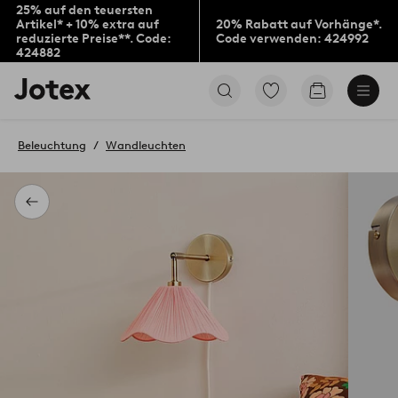
25% auf den teuersten
Artikel* + 10% extra auf
20% Rabatt auf Vorhänge*.
reduzierte Preise**. Code:
Code verwenden: 424992
424882
Jotex-
Zu
Zum
Logo
den
Warenkorb
–
als
zur
Favoriten
Beleuchtung
Wandleuchten
Startseite
markierten
wechseln
Produkten
gehen
Zurück