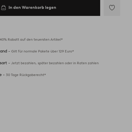
In den Warenkorb legen
Zu
Favoriten
hinzufügen
40% Rabatt auf den teuersten Artikel*
sand -
Gilt für normale Pakete über 129 Euro*
sart -
Jetzt bezahlen, später bezahlen oder in Raten zahlen
e -
30 Tage Rückgaberecht*