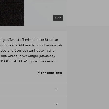
1
/
2
igen Twillstoff mit leichter Struktur
in genaueres Bild machen und wissen, ob
robe und überlege zu Hause in aller
t das OEKO-TEX®-Siegel (1803035).
emäß OEKO-TEX®-Vorgaben keinerlei
ter, 20 % Baumwolle.
Mehr anzeigen