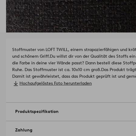
Stoffmuster von LOFT TWILL, einem strapazierfähigen und kräft
und schönem Griff.
Du willst dir von der Qualität des Stoffs e
die Farbe in deine vier Wände passt? Dann bestell diese Stoffp
Ruhe. Das Stoffmuster ist ca. 10x10 cm groß.
Das Produkt träg
Damit ist gewährleistet, dass das Produkt geprüft ist und g
gesundheitsgefährdende Stoffe enthält.
Material: 80 % Polyes
Hochaufgelöstes Foto herunterladen
Scheuerfestigkeit: 10 0000 Martindale.
Lichtechtheit: 4/5
Pilling: 4/5
Artikelnummer: 1727278-04-0
Produktspezifikation
Zahlung