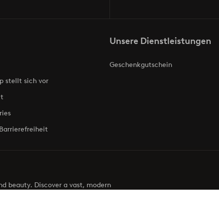
Unsere Dienstleistungen
Geschenkgutschein
p stellt sich vor
t
ries
Barrierefreiheit
 and beauty. Discover a vast, modern
g your next look effortless. It’s all here.
Visit Ellos