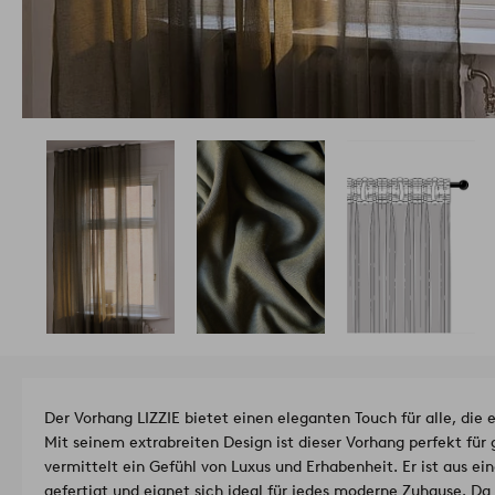
Der Vorhang LIZZIE bietet einen eleganten Touch für alle, die 
Mit seinem extrabreiten Design ist dieser Vorhang perfekt für
vermittelt ein Gefühl von Luxus und Erhabenheit. Er ist aus ei
gefertigt und eignet sich ideal für jedes moderne Zuhause. Da 60 % des Polyesters recycelt sind,