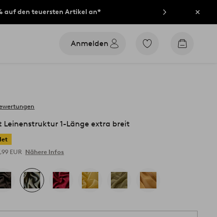
% auf den teuersten Artikel an*
Schli
Anmelden
Zu
Zum
den
Warenko
als
Favoriten
markierten
Produkten
gehen
bewertungen
 Leinenstruktur 1-Länge extra breit
let
7,99 EUR
Nähere Infos