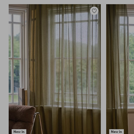
Zu
Favoriten
hinzufügen
New in
New in