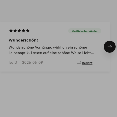
Verifizierter käufer
Wunderschön!
Wunderschöne Vorhänge, wirklich ein schöner
Näc
Pro
Leinenoptik. Lassen auf eine schöne Weise Licht
durch. Kein Bügeln erforderlich, wenn es aus der
Isa D —
2026-05-09
Bericht
Verpackung kommt, was ich wirklich als einen Pl…