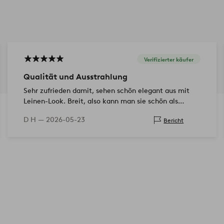
Verifizierter käufer
Qualität und Ausstrahlung
Sehr zufrieden damit, sehen schön elegant aus mit
Leinen-Look. Breit, also kann man sie schön als
Zwischenstück verwenden. Farbe stimmt mit dem
D H —
2026-05-23
Bericht
Bild überein.