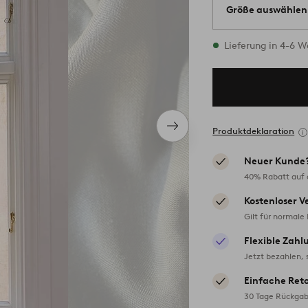
Größe auswählen
Alle Größen vorrät
Lieferung in 4-6 
Nächstes
Produktdeklaration
Produkt
Neuer Kunde
40% Rabatt auf d
Kostenloser V
Gilt für normale
Flexible Zahl
Jetzt bezahlen, 
Einfache Ret
30 Tage Rückgab