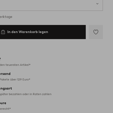
1 S
ig
Werktage
In den Warenkorb legen
Zu
Favoriten
hinzufügen
?
en teuersten Artikel*
ersand
 Pakete über 129 Euro*
ungsart
später bezahlen oder in Raten zahlen
oure
erecht*