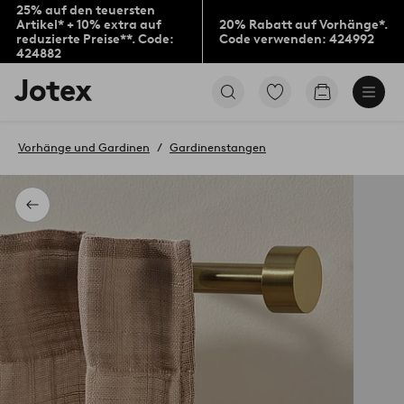
25% auf den teuersten
Artikel* + 10% extra auf
20% Rabatt auf Vorhänge*.
reduzierte Preise**. Code:
Code verwenden: 424992
424882
Jotex-
Zu
Zum
Logo
den
Warenkorb
–
als
zur
Favoriten
Vorhänge und Gardinen
Gardinenstangen
Startseite
markierten
wechseln
Produkten
gehen
Zurück