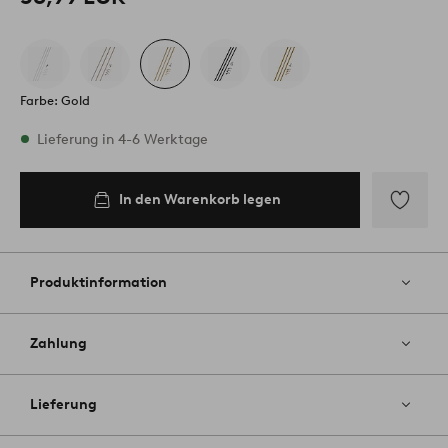
Farbe: Gold
Vorrätig
Lieferung in 4-6 Werktage
In den Warenkorb legen
In den
Warenkorb
legen
Zu
Favoriten
hinzufüg
Produktinformation
Zahlung
Lieferung