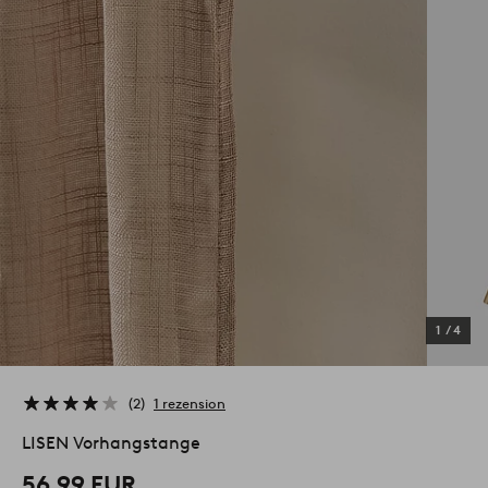
1
/
4
2
1 rezension
LISEN Vorhangstange
56,99 EUR