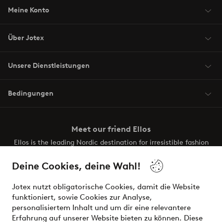
Meine Konto
Über Jotex
Unsere Dienstleistungen
Bedingungen
Meet our friend Ellos
Ellos is the leading Nordic destination for irresistible fashion
and beauty. Discover a vast, modern selection of items and
the latest trends, curated to make finding your next look
Deine Cookies, deine Wahl!
effortless. It’s all here.
Jotex nutzt obligatorische Cookies, damit die Website
Visit Ellos
funktioniert, sowie Cookies zur Analyse,
personalisiertem Inhalt und um dir eine relevantere
Erfahrung auf unserer Website bieten zu können. Diese