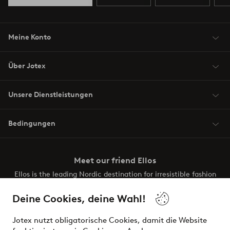
Meine Konto
Über Jotex
Unsere Dienstleistungen
Bedingungen
Meet our friend Ellos
Ellos is the leading Nordic destination for irresistible fashion
and beauty. Discover a vast, modern selection of items and
the latest trends, curated to make finding your next look
Deine Cookies, deine Wahl!
effortless. It’s all here.
Jotex nutzt obligatorische Cookies, damit die Website
Visit Ellos