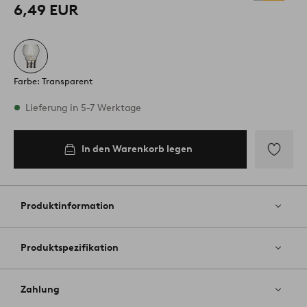
6,49 EUR
Farbe: Transparent
Vorrätig
Lieferung in 5-7 Werktage
In den Warenkorb legen
In den
Warenkorb
legen
Zu
Favoriten
hinzufüg
Produktinformation
Produktspezifikation
Zahlung