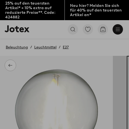
25% auf den teuersten
Neu hier? Melden Sie sich
Artikel* + 10% extra auf
für 40% auf den teuersten
reduzierte Preise**. Code:
Artikel an*
424882
Jotex-
Zu
Zum
Logo
den
Warenkorb
–
als
zur
Favoriten
Beleuchtung
Leuchtmittel
E27
Startseite
markierten
wechseln
Produkten
gehen
Zurück