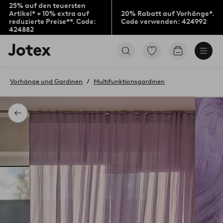
25% auf den teuersten
Artikel* + 10% extra auf
20% Rabatt auf Vorhänge*.
reduzierte Preise**. Code:
Code verwenden: 424992
424882
Jotex-
Zu
Zum
Logo
den
Warenkorb
–
als
zur
Favoriten
Vorhänge und Gardinen
Multifunktionsgardinen
Startseite
markierten
wechseln
Produkten
gehen
Zurück