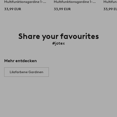
Multifunktionsgardine 1-
Multifunktionsgardine 1-
Multifun
Länge extra breit
Länge extra breit
Länge ex
33,99 EUR
33,99 EUR
33,99 E
Share your favourites
#jotex
Mehr entdecken
Lilafarbene Gardinen