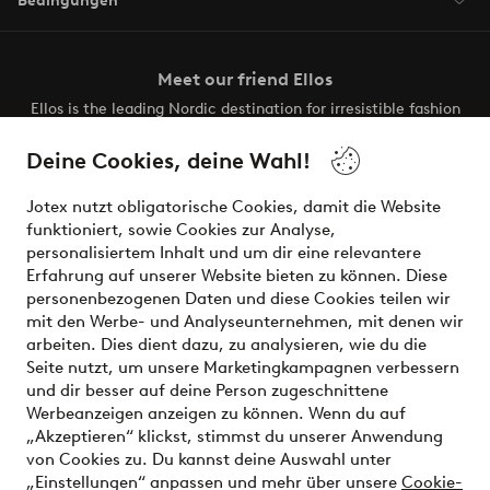
Bedingungen
Meet our friend Ellos
Ellos is the leading Nordic destination for irresistible fashion
and beauty. Discover a vast, modern selection of items and
the latest trends, curated to make finding your next look
Deine Cookies, deine Wahl!
effortless. It’s all here.
Jotex nutzt obligatorische Cookies, damit die Website
Visit Ellos
funktioniert, sowie Cookies zur Analyse,
personalisiertem Inhalt und um dir eine relevantere
Erfahrung auf unserer Website bieten zu können. Diese
personenbezogenen Daten und diese Cookies teilen wir
mit den Werbe- und Analyseunternehmen, mit denen wir
Sichere Zahlungen - Jetzt bezahlen oder aufteilen
arbeiten. Dies dient dazu, zu analysieren, wie du die
Seite nutzt, um unsere Marketingkampagnen verbessern
Möchtest du mehr über
unsere
und dir besser auf deine Person zugeschnittene
Zahlungsmöglichkeiten
erfahren?
Werbeanzeigen anzeigen zu können. Wenn du auf
„Akzeptieren“ klickst, stimmst du unserer Anwendung
von Cookies zu. Du kannst deine Auswahl unter
„Einstellungen“ anpassen und mehr über unsere
Cookie-