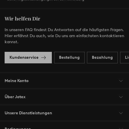
Wir helfen Dir
In unseren FAQ findest Du Antworten auf die häufigsten Fragen.
Hier erfährst Du auch, wie Du uns am einfachsten kontaktieren
kannst.
Kundenservice
Bestellung
Bezahlung
L
Meine Konto
Über Jotex
Unsere Dienstleistungen