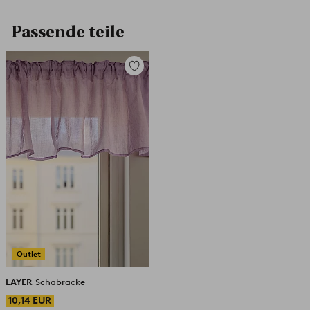
Passende teile
Zu
Favoriten
hinzufügen
Outlet
LAYER
Schabracke
10,14 EUR