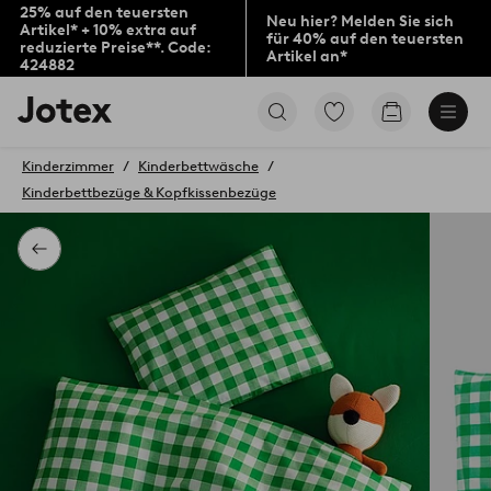
25% auf den teuersten
Neu hier? Melden Sie sich
Artikel* + 10% extra auf
für 40% auf den teuersten
reduzierte Preise**. Code:
Artikel an*
424882
Jotex-
Zu
Zum
Logo
den
Warenkorb
–
als
zur
Kinderzimmer
Kinderbettwäsche
Favoriten
Startseite
Kinderbettbezüge & Kopfkissenbezüge
markierten
wechseln
Produkten
gehen
Zurück