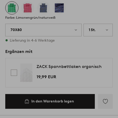
Farbe: Limonengrün/naturweiß
70X80
1 St.
Vorrätig
Lieferung in 4-6 Werktage
Ergänzen mit
ZACK Spannbettlaken organisch
19,99 EUR
In den Warenkorb legen
Zu
Favoriten