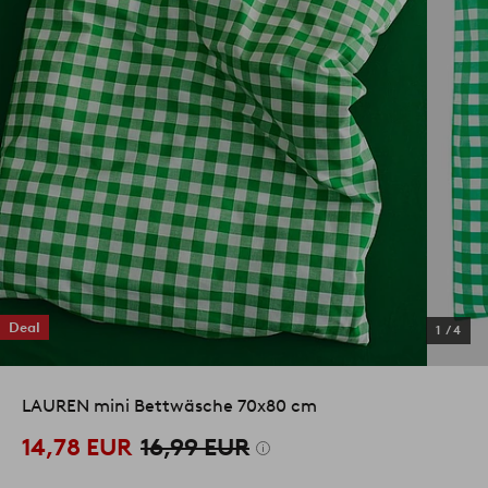
Deal
1
/
4
LAUREN mini Bettwäsche 70x80 cm
14,78 EUR
16,99 EUR