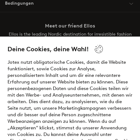
Bedingungen
Meet our friend Ellos
Ellos is the leading Nordic destination for irresistible fashion
and beauty. Discover a vast, modern selection of items and
the latest trends, curated to make finding your next look
Deine Cookies, deine Wahl!
effortless. It’s all here.
Jotex nutzt obligatorische Cookies, damit die Website
Visit Ellos
funktioniert, sowie Cookies zur Analyse,
personalisiertem Inhalt und um dir eine relevantere
Erfahrung auf unserer Website bieten zu können. Diese
personenbezogenen Daten und diese Cookies teilen wir
mit den Werbe- und Analyseunternehmen, mit denen wir
Sichere Zahlungen - Jetzt bezahlen oder aufteilen
arbeiten. Dies dient dazu, zu analysieren, wie du die
Seite nutzt, um unsere Marketingkampagnen verbessern
Möchtest du mehr über
unsere
und dir besser auf deine Person zugeschnittene
Zahlungsmöglichkeiten
erfahren?
Werbeanzeigen anzeigen zu können. Wenn du auf
„Akzeptieren“ klickst, stimmst du unserer Anwendung
von Cookies zu. Du kannst deine Auswahl unter