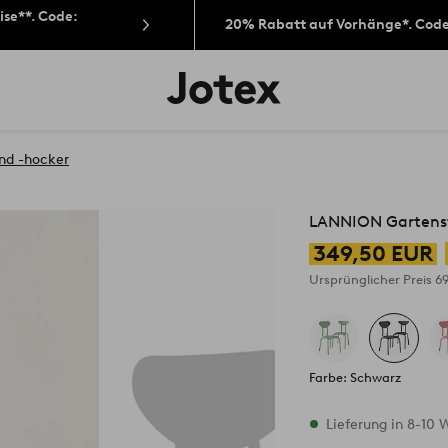
ise**. Code:
20% Rabatt auf Vorhänge*. Cod
Jotex-
Logo
–
zur
Startseite
nd -hocker
wechseln
LANNION Gartenstu
349,50 EUR
Ursprünglicher Preis
6
Farbe: Schwarz
Vorrätig
Lieferung in 8-10