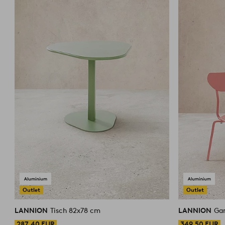
Outlet
Outlet
LANNION
Tisch 82x78 cm
LANNION
Gar
287,40 EUR
349,50 EUR