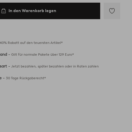
In den Warenkorb legen
Zu
Favoriten
hinzufügen
40% Rabatt auf den teuersten Artikel*
sand -
Gilt für normale Pakete über 129 Euro*
sart -
Jetzt bezahlen, später bezahlen oder in Raten zahlen
e -
30 Tage Rückgaberecht*