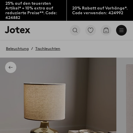
25% auf den teuersten
Artikel* + 10% extra auf
20% Rabatt auf Vorhänge*.
reduzierte Preise**. Code:
Code verwenden: 424992
424882
Jotex-
Zu
Zum
Logo
den
Warenkorb
–
als
zur
Favoriten
Beleuchtung
Tischleuchten
Startseite
markierten
wechseln
Produkten
gehen
Zurück