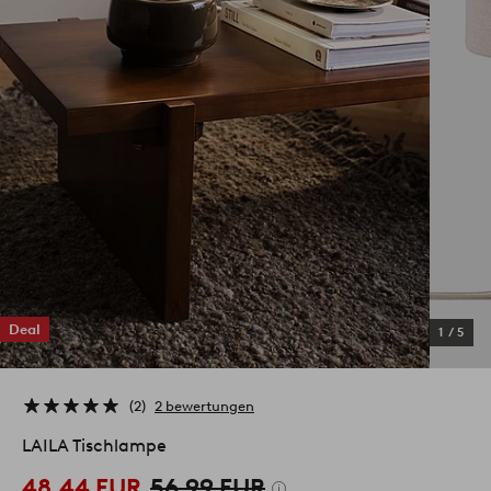
Deal
1
/
5
2
2 bewertungen
LAILA Tischlampe
48,44 EUR
56,99 EUR