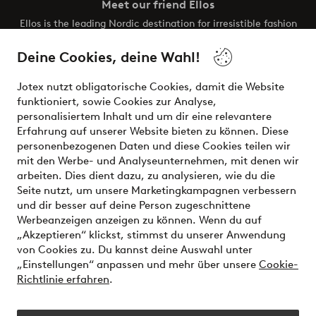
Meet our friend Ellos
Ellos is the leading Nordic destination for irresistible fashion
and beauty. Discover a vast, modern selection of items and
the latest trends, curated to make finding your next look
Deine Cookies, deine Wahl!
effortless. It’s all here.
Jotex nutzt obligatorische Cookies, damit die Website
Visit Ellos
funktioniert, sowie Cookies zur Analyse,
personalisiertem Inhalt und um dir eine relevantere
Erfahrung auf unserer Website bieten zu können. Diese
personenbezogenen Daten und diese Cookies teilen wir
mit den Werbe- und Analyseunternehmen, mit denen wir
Sichere Zahlungen - Jetzt bezahlen oder aufteilen
arbeiten. Dies dient dazu, zu analysieren, wie du die
Seite nutzt, um unsere Marketingkampagnen verbessern
Möchtest du mehr über
unsere
und dir besser auf deine Person zugeschnittene
Zahlungsmöglichkeiten
erfahren?
Werbeanzeigen anzeigen zu können. Wenn du auf
„Akzeptieren“ klickst, stimmst du unserer Anwendung
von Cookies zu. Du kannst deine Auswahl unter
„Einstellungen“ anpassen und mehr über unsere
Cookie-
Richtlinie erfahren
.
Deutschland - Land auswählen