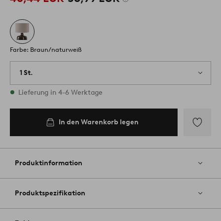
Farbe: Braun/naturweiß
1 St.
Vorrätig
Lieferung in 4-6 Werktage
In den Warenkorb legen
Zu
Favoriten
hinzufüg
Produktinformation
Produktspezifikation