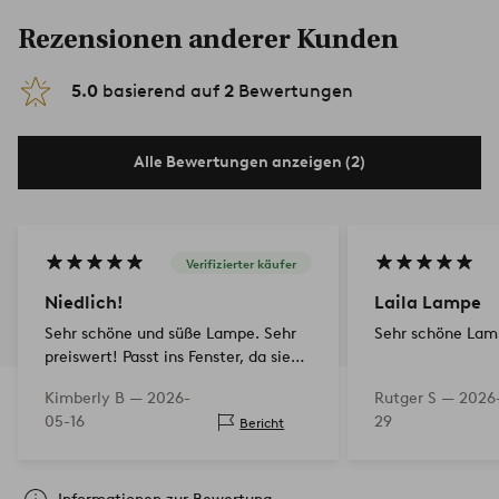
Rezensionen anderer Kunden
5.0
basierend auf
2
Bewertungen
Alle Bewertungen anzeigen (2)
Verifizierter käufer
Niedlich!
Laila Lampe
Sehr schöne und süße Lampe. Sehr
Sehr schöne La
preiswert! Passt ins Fenster, da sie
nicht so groß ist
Kimberly B —
2026-
Rutger S —
2026
05-16
29
Bericht