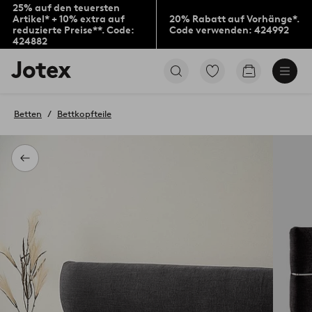
25% auf den teuersten
Artikel* + 10% extra auf
20% Rabatt auf Vorhänge*.
reduzierte Preise**. Code:
Code verwenden: 424992
424882
Jotex-
Zu
Zum
Logo
den
Warenkorb
–
als
zur
Favoriten
Betten
Bettkopfteile
Startseite
markierten
wechseln
Produkten
gehen
Zurück