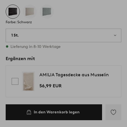
Farbe: Schwarz
1 St.
Vorrätig
Lieferung in 8-10 Werktage
Ergänzen mit
AMILIA Tagesdecke aus Musselin
56,99 EUR
In den Warenkorb legen
Zu