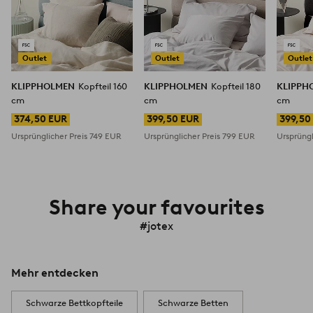
Outlet
Outlet
Outlet
KLIPPHOLMEN
Kopfteil 160
KLIPPHOLMEN
Kopfteil 180
KLIPPH
cm
cm
cm
374,50 EUR
399,50 EUR
399,50
Ursprünglicher Preis
749 EUR
Ursprünglicher Preis
799 EUR
Ursprüngl
Share your favourites
#jotex
Mehr entdecken
Schwarze Bettkopfteile
Schwarze Betten