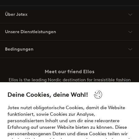
Über Jotex
Unsere Dienstleistungen
Bedingungen
Meet our friend Ellos
Ellos is the leading Nordic destination for irresistible fashion
and beauty. Discover a vast, modern selection of items and
the latest trends, curated to make finding your next look
Deine Cookies, deine Wahl!
effortless. It’s all here.
Jotex nutzt obligatorische Cookies, damit die Website
Visit Ellos
funktioniert, sowie Cookies zur Analyse,
personalisiertem Inhalt und um dir eine relevantere
Erfahrung auf unserer Website bieten zu können. Diese
personenbezogenen Daten und diese Cookies teilen wir