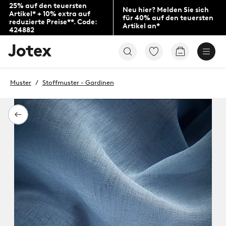
25% auf den teuersten
Neu hier? Melden Sie sich
Artikel* + 10% extra auf
für 40% auf den teuersten
reduzierte Preise**. Code:
Artikel an*
424882
Jotex-
Zu
Zum
Logo
den
Warenkorb
–
als
zur
Favoriten
Muster
Stoffmuster - Gardinen
Startseite
markierten
wechseln
Produkten
gehen
Zurück