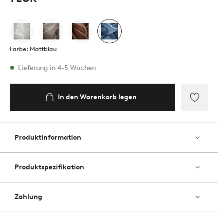
Farbe: Mattblau
Vorrätig
Lieferung in 4-5 Wochen
In den Warenkorb legen
In den
Warenkorb
legen
Zu
Favori
hinzu
Produktinformation
Produktspezifikation
Zahlung