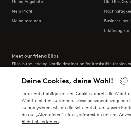
Meine Angebote
Die Ellos Grou
Mein Profil
Nachhaltigkei
Meine retouren
Business inqui
Erklärung zur 
Meet our friend Ellos
Ellos is the leading Nordic destination for irresistible fashion
selection of items and the latest trends, curated to make findin
Deine Cookies, deine Wahl!
Jotex nutzt obligatorische Cookies, damit die Website 
Website bieten zu können. Diese personenbezogenen D
zu analysieren, wie du die Seite nutzt, um unsere M
Sichere Zahlungen - Jetzt bezahlen oder auftei
du auf „Akzeptieren“ klickst, stimmst du unserer An
Möchtest du mehr über
unsere Zahlungsmöglichkeiten
erfahre
Richtlinie erfahren
.