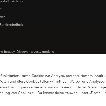
p stellt sich vor
t
ries
Barrierefreiheit
 and beauty. Discover a vast, modern
g your next look effortless. It’s all here.
Visit Ellos
funktioniert, sowie Cookies zur Analyse, personalisiertem Inhalt 
aten und diese Cookies teilen wir mit den Werbe- und Analyseun
arketingkampagnen verbessern und dir besser auf deine Person z
len
wendung von Cookies zu. Du kannst deine Auswahl unter „Einstel
n?