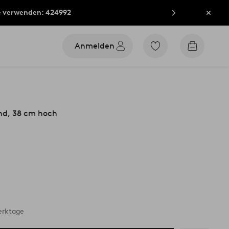
e verwenden: 424992
Schli
Anmelden
Zu
Zum
den
Warenko
als
Favoriten
markierten
Produkten
gehen
nd, 38 cm hoch
erktage