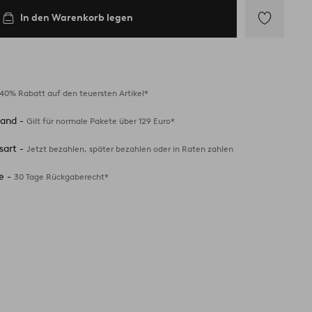
In den Warenkorb legen
Zu
Favoriten
hinzufügen
40% Rabatt auf den teuersten Artikel*
sand -
Gilt für normale Pakete über 129 Euro*
sart -
Jetzt bezahlen, später bezahlen oder in Raten zahlen
e -
30 Tage Rückgaberecht*