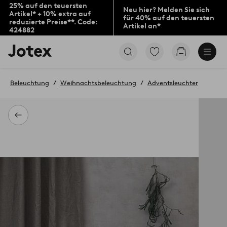
25% auf den teuersten
Neu hier? Melden Sie sich
Artikel* + 10% extra auf
für 40% auf den teuersten
reduzierte Preise**. Code:
Artikel an*
424882
Jotex-
Zu
Zum
Logo
den
Warenkorb
–
als
zur
Favoriten
Beleuchtung
Weihnachtsbeleuchtung
Adventsleuchter
Startseite
markierten
wechseln
Produkten
gehen
Zurück