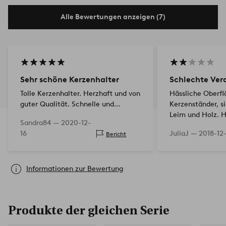
Alle Bewertungen anzeigen (7)
Sehr schöne Kerzenhalter
Schlechte Ver
Tolle Kerzenhalter. Herzhaft und von
Hässliche Oberf
guter Qualität. Schnelle und
Kerzenständer, s
reibungslose Lieferung. Einfach
Leim und Holz. 
Sandra84 —
2020-12-
durchzuführende Bestellung und
Erwartungen an 
16
JuliaJ —
2018-12
Bericht
Bezahlung.
Kerzenständer al
Informationen zur Bewertung
Produkte der gleichen Serie