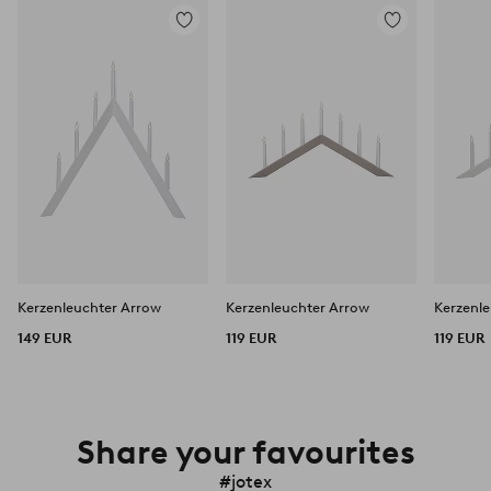
Zu
Zu
Favoriten
Favoriten
hinzufügen
hinzufügen
Kerzenleuchter Arrow
Kerzenleuchter Arrow
Kerzenl
149 EUR
119 EUR
119 EUR
Share your favourites
#jotex