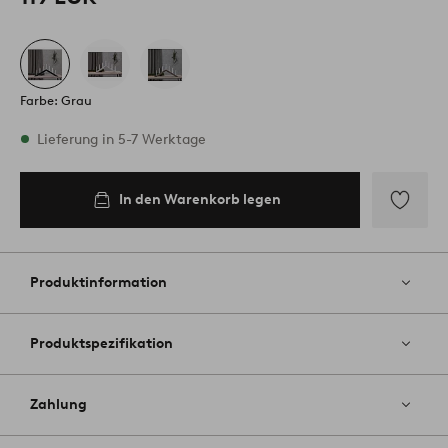
Farbe: Grau
Vorrätig
Lieferung in 5-7 Werktage
In den Warenkorb legen
In den
Warenkorb
legen
Zu
Favoriten
hinzufüg
Produktinformation
Produktspezifikation
Zahlung