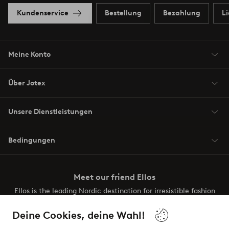
Kundenservice
Bestellung
Bezahlung
L
Meine Konto
Über Jotex
Unsere Dienstleistungen
Bedingungen
Meet our friend Ellos
Ellos is the leading Nordic destination for irresistible fashion
and beauty. Discover a vast, modern selection of items and
the latest trends, curated to make finding your next look
Deine Cookies, deine Wahl!
effortless. It’s all here.